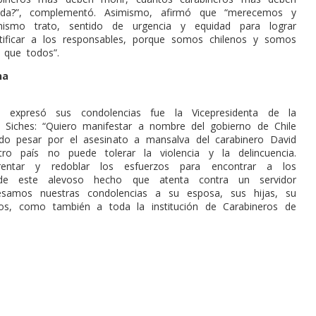
ida?”, complementó. Asimismo, afirmó que “merecemos y
ismo trato, sentido de urgencia y equidad para lograr
tificar a los responsables, porque somos chilenos y somos
l que todos”.
na
 expresó sus condolencias fue la Vicepresidenta de la
ia Siches: “Quiero manifestar a nombre del gobierno de Chile
do pesar por el asesinato a mansalva del carabinero David
tro país no puede tolerar la violencia y la delincuencia.
entar y redoblar los esfuerzos para encontrar a los
 de este alevoso hecho que atenta contra un servidor
presamos nuestras condolencias a su esposa, sus hijas, su
gos, como también a toda la institución de Carabineros de