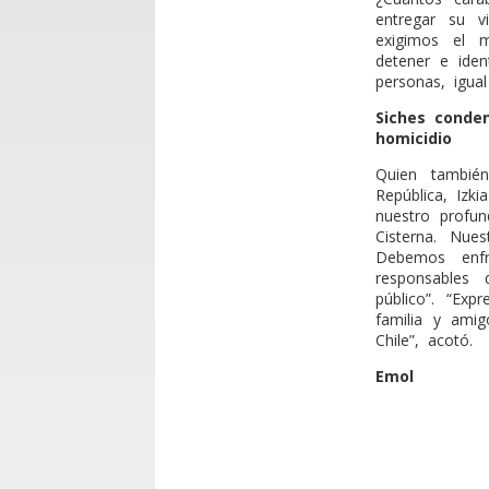
entregar su v
exigimos el m
detener e iden
personas, igua
Siches conde
homicidio
Quien también
República, Izk
nuestro profun
Cisterna. Nues
Debemos enfr
responsables
público”. “Ex
familia y ami
Chile”, acotó.
Emol