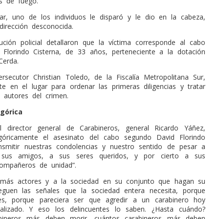
s de fuego.
ugar, uno de los individuos le disparó y le dio en la cabeza,
irección desconocida.
tución policial detallaron que la víctima corresponde al cabo
Florindo Cisterna, de 33 años, perteneciente a la dotación
Cerda.
ersecutor Christian Toledo, de la Fiscalía Metropolitana Sur,
te en el lugar para ordenar las primeras diligencias y tratar
 autores del crimen.
górica
l director general de Carabineros, general Ricardo Yáñez,
góricamente el asesinato del cabo segundo David Florindo
ansmitir nuestras condolencias y nuestro sentido de pesar a
 sus amigos, a sus seres queridos, y por cierto a sus
ompañeros de unidad”.
demás actores y a la sociedad en su conjunto que hagan su
eguen las señales que la sociedad entera necesita, porque
es, porque pareciera ser que agredir a un carabinero hoy
alizado. Y eso los delincuentes lo saben. ¿Hasta cuándo?
bineros más deben morir, cuántos carabineros más deben