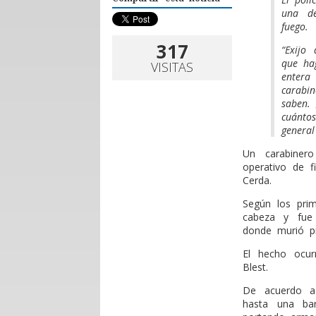
una de
fuego.
317
“Exijo
que ha
VISITAS
entera
carabin
saben.
cuánto
general
U
n carabiner
operativo de f
Cerda.
Según los prim
cabeza y fue 
donde murió pr
El hecho ocur
Blest.
De acuerdo a 
hasta una bar