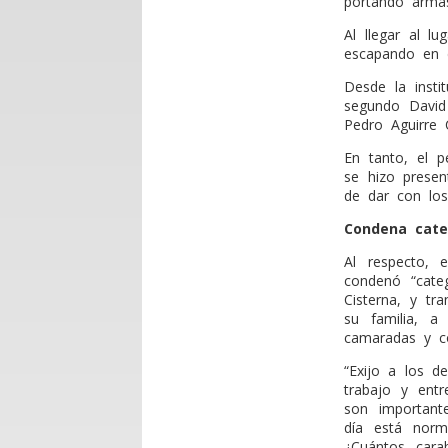
portando arma
Al llegar al l
escapando en d
Desde la insti
segundo David 
Pedro Aguirre 
En tanto, el p
se hizo presen
de dar con los
Condena cate
Al respecto, e
condenó “cate
Cisterna, y tr
su familia, a
camaradas y c
“Exijo a los 
trabajo y entr
son important
día está norm
¿Cuántos cara