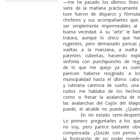
—me he pasado los últimos fines
siete de la mañana prácticamente
tuve fueron de disparos y fórmul
choferes y sus acompañantes que,
ser simplemente impermeables al
buena vecindad. A su “arte” le lla
tratara, aunque lo único que h
rugientes, pero demasiado pencas p
vueltas a la manzana, a vuelta
patentes cubiertas, haciendo ex
sinfonía con punchipunchis de r
de lo que me quejo ya es cuent
parecen haberse resignado a l
municipalidad hasta el último cab
y rutinaria carencia de sueño, un
ruidos me hablaba de los hecho
como si frenar la avalancha de t
las avalanchas del Cajón del Maip
puede, el alcalde no puede. ¿Quié
En mi estado semi-despierto
Lo primero: preguntarles a los qu
no soy, pero parece bastante ob
compensada. ¿Quizás son perros 
la frustración de no poder morde