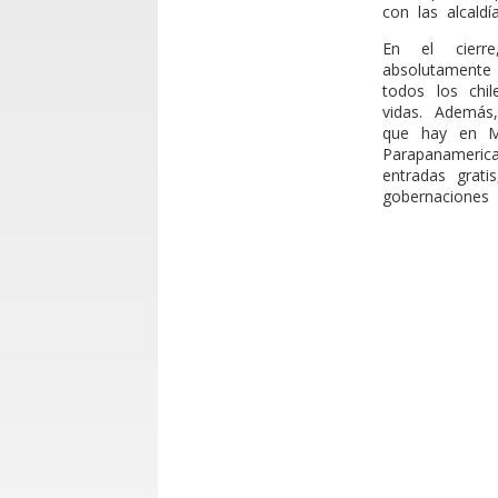
con las alcaldía
En el cierr
absolutamente
todos los chi
vidas. Además,
que hay en Ma
Parapanameric
entradas grat
gobernaciones p