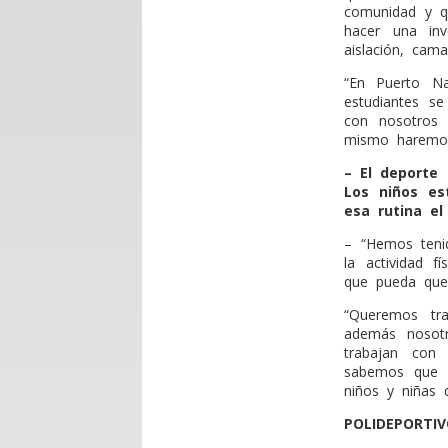
comunidad y q
hacer una in
aislación, cama
“En Puerto Na
estudiantes s
con nosotros 
mismo haremos
– El deporte
Los niños es
esa rutina el
– “Hemos teni
la actividad f
que pueda que
“Queremos tra
además nosot
trabajan con
sabemos que e
niños y niñas 
POLIDEPORTI