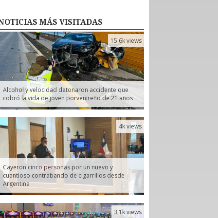
NOTICIAS
MÁS VISITADAS
15.6k views
Alcohol y velocidad detonaron accidente que
cobró la vida de joven porvenireño de 21 años
4k views
Cayeron cinco personas por un nuevo y
cuantioso contrabando de cigarrillos desde
Argentina
3.1k views