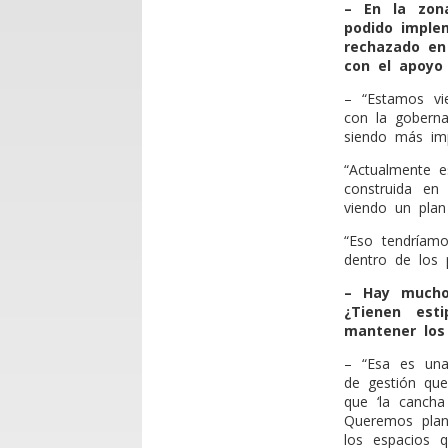
– En la zon
podido imple
rechazado en
con el apoyo 
– “Estamos vi
con la goberna
siendo más imp
“Actualmente e
construida en
viendo un plan
“Eso tendríam
dentro de los p
– Hay mucho
¿Tienen est
mantener los
– “Esa es una
de gestión que
que ‘la cancha
Queremos plan
los espacios 