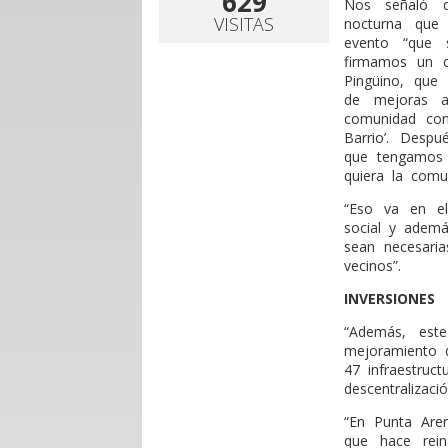
629
Nos señaló q
VISITAS
nocturna que 
evento “que s
firmamos un c
Pingüino, que
de mejoras a
comunidad con
Barrio’. Desp
que tengamos 
quiera la comu
“Eso va en el
social y ademá
sean necesaria
vecinos”.
INVERSIONES
“Además, este
mejoramiento d
47 infraestruc
descentralizaci
“En Punta Are
que hace rein