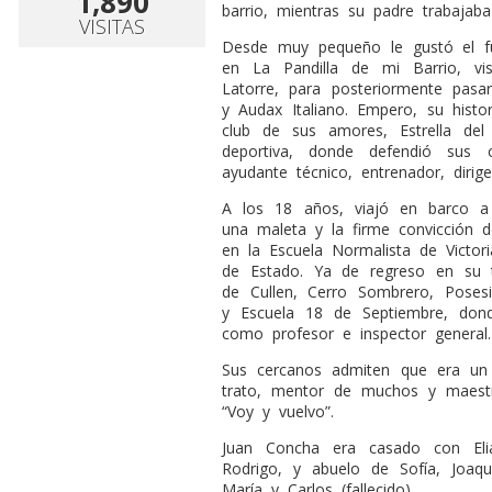
1,890
barrio, mientras su padre trabajaba
VISITAS
Desde muy pequeño le gustó el fút
en La Pandilla de mi Barrio, vis
Latorre, para posteriormente pasar
y Audax Italiano. Empero, su hist
club de sus amores, Estrella del
deportiva, donde defendió sus 
ayudante técnico, entrenador, dirige
A los 18 años, viajó en barco a
una maleta y la firme convicción d
en la Escuela Normalista de Victori
de Estado. Ya de regreso en su ti
de Cullen, Cerro Sombrero, Posesió
y Escuela 18 de Septiembre, dond
como profesor e inspector general.
Sus cercanos admiten que era un
trato, mentor de muchos y maestro
“Voy y vuelvo”.
Juan Concha era casado con Elia
Rodrigo, y abuelo de Sofía, Joaq
María y Carlos (fallecido).