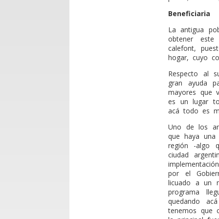
Beneficiaria
La antigua pob
obtener este 
calefont, pue
hogar, cuyo c
Respecto al s
gran ayuda pa
mayores que vi
es un lugar to
acá todo es má
Uno de los an
que haya una r
región -algo 
ciudad argent
implementació
por el Gobier
licuado a un 
programa lle
quedando acá
tenemos que c