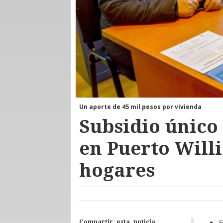
Un aporte de 45 mil pesos por vivienda
Subsidio único 
en Puerto Will
hogares
E
Compartir esta noticia