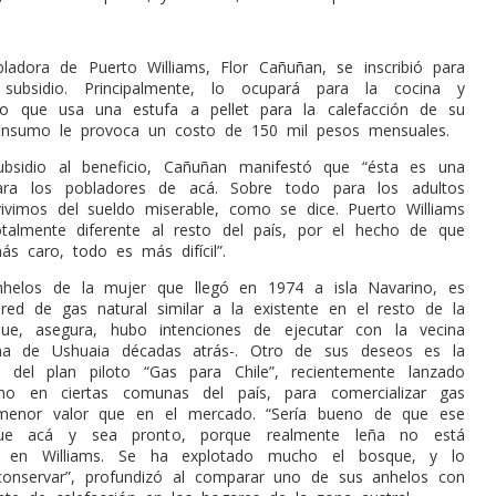
ladora de Puerto Williams, Flor Cañuñan, se inscribió para
subsidio. Principalmente, lo ocupará para la cocina y
sto que usa una estufa a pellet para la calefacción de su
onsumo le provoca un costo de 150 mil pesos mensuales.
ubsidio al beneficio, Cañuñan manifestó que “ésta es una
ra los pobladores de acá. Sobre todo para los adultos
vimos del sueldo miserable, como se dice. Puerto Williams
talmente diferente al resto del país, por el hecho de que
s caro, todo es más difícil”.
helos de la mujer que llegó en 1974 a isla Navarino, es
ed de gas natural similar a la existente en el resto de la
que, asegura, hubo intenciones de ejecutar con la vecina
ina de Ushuaia décadas atrás-. Otro de sus deseos es la
n del plan piloto “Gas para Chile”, recientemente lanzado
no en ciertas comunas del país, para comercializar gas
menor valor que en el mercado. “Sería bueno de que ese
gue acá y sea pronto, porque realmente leña no está
 en Williams. Se ha explotado mucho el bosque, y lo
onservar”, profundizó al comparar uno de sus anhelos con