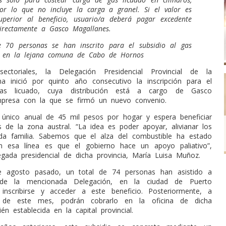
or lo que no incluye la carga a granel. Si el valor es
uperior al beneficio, usuario/a deberá pagar excedente
irectamente a Gasco Magallanes.
 70 personas se han inscrito para el subsidio al gas
o en la lejana comuna de Cabo de Hornos
ctoriales, la Delegación Presidencial Provincial de la
ena inició por quinto año consecutivo la inscripción para el
gas licuado, cuya distribución está a cargo de Gasco
mpresa con la que se firmó un nuevo convenio.
 único anual de 45 mil pesos por hogar y espera beneficiar
s de la zona austral. “La idea es poder apoyar, alivianar los
ada familia. Sabemos que el alza del combustible ha estado
n esa línea es que el gobierno hace un apoyo paliativo”,
egada presidencial de dicha provincia, María Luisa Muñoz.
 agosto pasado, un total de 74 personas han asistido a
 de la mencionada Delegación, en la ciudad de Puerto
 inscribirse y acceder a este beneficio. Posteriormente, a
6 de este mes, podrán cobrarlo en la oficina de dicha
n establecida en la capital provincial.