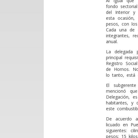
Al igual que 
fondo sectoria
del Interior y
esta ocasión,
pesos, con los
Cada una de e
integrantes, r
anual.
La delegada p
principal requi
Registro Soci
de Hornos. No 
lo tanto, está
El subgerent
mencionó que 
Delegación, es
habitantes, y
este combustibl
De acuerdo a
licuado en Pue
siguientes: c
pesos; 15 kilo