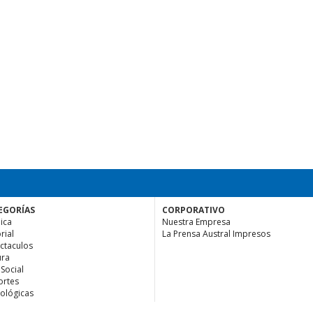
EGORÍAS
CORPORATIVO
ica
Nuestra Empresa
rial
La Prensa Austral Impresos
ctaculos
ura
 Social
rtes
ológicas