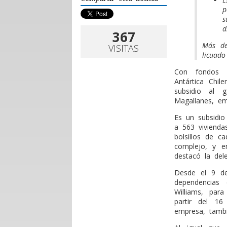
p
s
d
367
Más de
VISITAS
licuad
C
on fondos se
Antártica Chil
subsidio al 
Magallanes, e
Es un subsidio
a 563 vivienda
bolsillos de c
complejo, y e
destacó la del
Desde el 9 de
dependencias
Williams, para
partir del 1
empresa, tambié