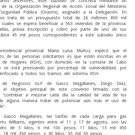
años anteriores, este subsidio se concreta mediante un
l de la Organización Regional de Acción Social del Ministerio
 Seguridad Pública (Orasmi), asignado a la Delegación. En
 se trata de un presupuesto total de 26 millones 800 mil
 cuales se espera beneficiar a 563 viviendas de la provincia.
llas, previa inscripción y cobro por parte de uno de sus
ecibirá 45 mil pesos correspondientes a este subsidio único
residencial provincial María Luisa Muñoz, explicó que el
sito de las personas solicitantes es que estén inscritas en el
al de Hogares (RSH), con domicilio en la comuna de Cabo
se está priorizando por porcentaje de vulnerabilidad, por
 enfocado a todos los tramos del sistema RSH.
e de Negocios GLP de Gasco Magallanes, Diego Díaz,
el objetivo principal de este convenio firmado con la
 “contribuir a mejorar cada día la calidad de vida de los
 de alguna manera tratar de potenciar aún más el uso de
e”.
 Gasco Magallanes, las tarifas de cada carga para gas
rto Williams, vigentes entre el 11 y 17 de agosto, son las
ilindro de 5 kilos, 6 mil 100 pesos; 11 kilos, 13 mil 450
s, 18 mil 350 pesos, y 45 kilos, 55 mil 50 pesos.