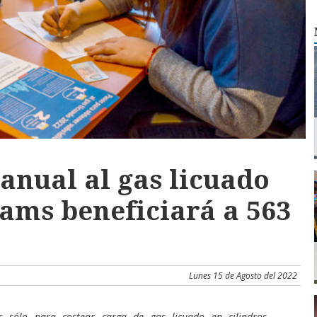
anual al gas licuado
iams beneficiará a 563
Lunes 15 de Agosto del 2022
s sólo para costear carga de gas licuado en cilindros,