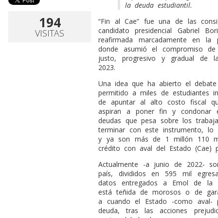
la deuda estudiantil.
194
“
Fin al Cae” fue una de las cons
candidato presidencial Gabriel Bo
VISITAS
reafirmada marcadamente en la p
donde asumió el compromiso de 
justo, progresivo y gradual de 
2023.
Una idea que ha abierto el debate
permitido a miles de estudiantes i
de apuntar al alto costo fiscal q
aspiran a poner fin y condonar e
deudas que pesa sobre los trabaja
terminar con este instrumento, lo
y ya son más de 1 millón 110 mil
crédito con aval del Estado (Cae) p
Actualmente -a junio de 2022- s
país, divididos en 595 mil egre
datos entregados a Emol de la c
está teñida de morosos o de garan
a cuando el Estado -como aval- 
deuda, tras las acciones prejudic