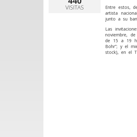
440
VISITAS
Entre estos, d
artista nacion
junto a su ban
Las invitacio
noviembre, de
de 15 a 19 ho
Bohr”; y el m
stock), en el T