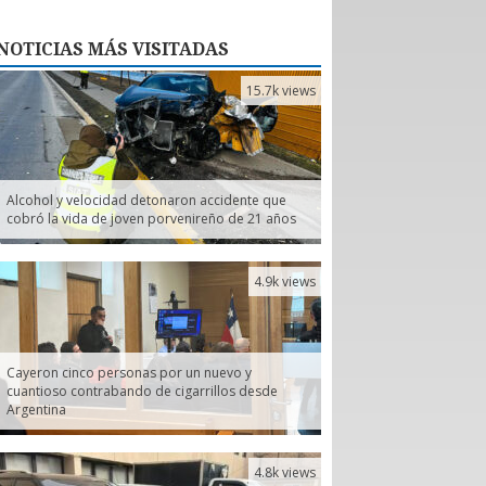
NOTICIAS
MÁS VISITADAS
15.7k views
Alcohol y velocidad detonaron accidente que
cobró la vida de joven porvenireño de 21 años
4.9k views
Cayeron cinco personas por un nuevo y
cuantioso contrabando de cigarrillos desde
Argentina
4.8k views