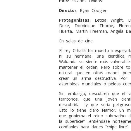
País:
Estados Unidos
Director:
Ryan Coogler
Protagonistas:
Letitia Wright, L
Duke, Dominique Thorne, Flore
Huerta, Martin Freeman, Angela Ba
En salas de cine
El rey Cthallá ha muerto inesperad
ni su hermana, una científica 
Wakanda se siente más vulnerable
mantener el orden. Pero sobre tod
natural que en otras manos pued
crear un arma destructiva. Por
asambleas mundiales o peleas cue
Sin embargo, descubren que el v
territorios, que una joven cie
descubrirla
y que sería peligroso
Esto lo tiene claro Namor, un m
que gobierna el reino submarino d
la superficie” -entiéndase nortea
confiables para darles “chipe libre”.