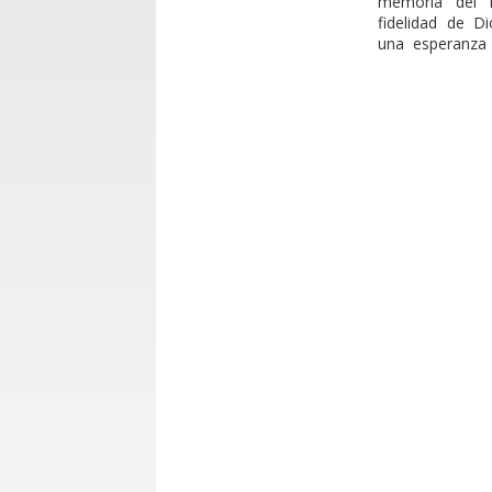
memoria del n
fidelidad de D
una esperanza