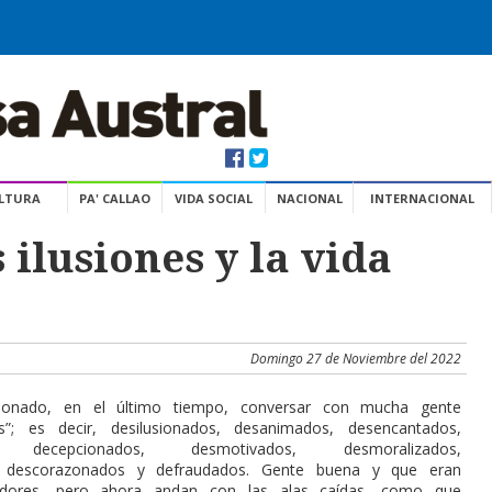
ULTURA
PA' CALLAO
VIDA SOCIAL
NACIONAL
INTERNACIONAL
 ilusiones y la vida
Domingo 27 de Noviembre del 2022
onado, en el último tiempo, conversar con mucha gente
”; es decir, desilusionados, desanimados, desencantados,
s, decepcionados, desmotivados, desmoralizados,
 descorazonados y defraudados. Gente buena y que eran
dores, pero ahora andan con las alas caídas, como que