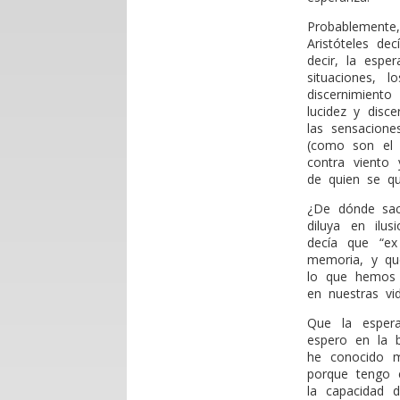
Probablemente,
Aristóteles de
decir, la espe
situaciones, 
discernimient
lucidez y disc
las sensacione
(como son el o
contra viento
de quien se q
¿De dónde sac
diluya en ilu
decía que “ex
memoria, y qu
lo que hemos 
en nuestras vi
Que la esper
espero en la 
he conocido m
porque tengo 
la capacidad 