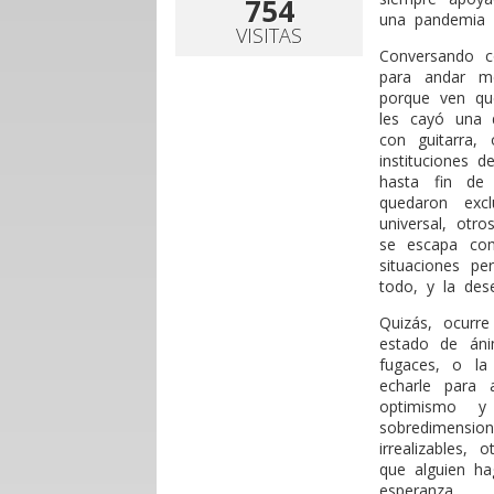
754
una pandemia 
VISITAS
Conversando c
para andar m
porque ven qu
les cayó una 
con guitarra,
instituciones 
hasta fin de
quedaron exc
universal, otr
se escapa com
situaciones pe
todo, y la de
Quizás, ocurr
estado de áni
fugaces, o la
echarle para 
optimismo y
sobredimensi
irrealizables
que alguien ha
esperanza.