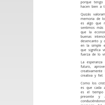
porque tengo 
hacen bien a t
Quizás valoram
memoria de lo
es algo que n
sentimos más t
que la econom
buenas intenc
desencanto y d
en la simple 
que significa v
fuerza de lo vi
La esperanza 
futuro, aprov
creativamente
creativa y fiel.
Como los cris
es que cada a
es el tiempo
presente y 
conduciéndo