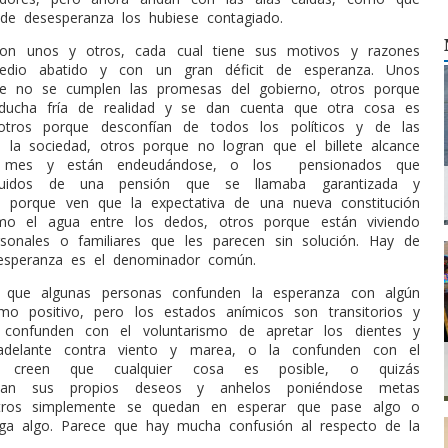
de desesperanza los hubiese contagiado.
on unos y otros, cada cual tiene sus motivos y razones
edio abatido y con un gran déficit de esperanza. Unos
e no se cumplen las promesas del gobierno, otros porque
ducha fría de realidad y se dan cuenta que otra cosa es
 otros porque desconfían de todos los políticos y de las
de la sociedad, otros porque no logran que el billete alcance
 mes y están endeudándose, o los
pensionados que
luidos de una pensión que se llamaba garantizada y
os porque ven que la expectativa de una nueva constitución
o el agua entre los dedos, otros porque están viviendo
rsonales o familiares que les parecen sin solución. Hay de
sesperanza es el denominador común.
e que algunas personas confunden la esperanza con algún
mo positivo, pero los estados anímicos son transitorios y
 confunden con el voluntarismo de apretar los dientes y
adelante contra viento y marea, o la confunden con el
 creen que cualquier cosa es posible, o quizás
onan sus propios deseos y anhelos poniéndose metas
, otros simplemente se quedan en esperar que pase algo o
ga algo. Parece que hay mucha confusión al respecto de la