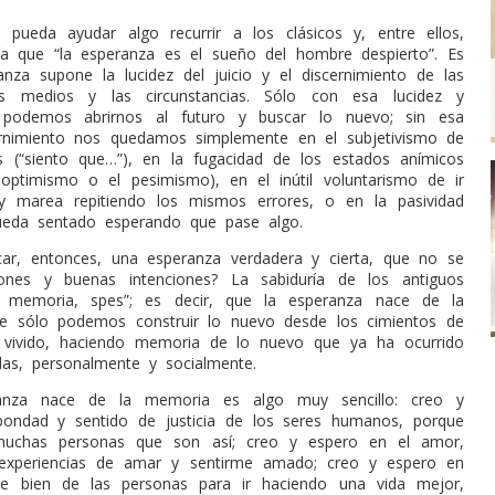
 pueda ayudar algo recurrir a los clásicos y, entre ellos,
cía que “la esperanza es el sueño del hombre despierto”. Es
ranza supone la lucidez del juicio y el discernimiento de las
los medios y las circunstancias. Sólo con esa lucidez y
o podemos abrirnos al futuro y buscar lo nuevo; sin esa
ernimiento nos quedamos simplemente en el subjetivismo de
s (“siento que…”), en la fugacidad de los estados anímicos
ptimismo o el pesimismo), en el inútil voluntarismo de ir
 y marea repitiendo los mismos errores, o en la pasividad
ueda sentado esperando que pase algo.
ar, entonces, una esperanza verdadera y cierta, que no se
siones y buenas intenciones? La sabiduría de los antiguos
 memoria, spes”; es decir, que la esperanza nace de la
e sólo podemos construir lo nuevo desde los cimientos de
vivido, haciendo memoria de lo nuevo que ya ha ocurrido
das, personalmente y socialmente.
anza nace de la memoria es algo muy sencillo: creo y
bondad y sentido de justicia de los seres humanos, porque
uchas personas que son así; creo y espero en el amor,
experiencias de amar y sentirme amado; creo y espero en
de bien de las personas para ir haciendo una vida mejor,