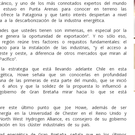
ritánico, y uno de los más connotados expertos del mundo
o, estuvo en Punta Arenas para conocer en terreno las
frece la Patagonia y que tanto interés despiertan a nivel
a a la descarbonización de la industria energética.
dades que ustedes tienen son inmensas, en especial por la
ue genera la oportunidad de exportación”. Y no sólo eso,
región reúne tres factores o requisitos fundamentales: el
acio para la instalación de las industrias, “y el acceso a
este y oeste, a diferencia de otros mercados que miran al
acífico”.
a estrategia que está llevando adelante Chile en esta
ergética, Howe señala que sin conocerlas en profundidad
na de las primeras de esta parte del mundo, que se inició
 6 años y que la solidez de la propuesta lo influenció a
 gobierno de Gran Bretaña mirar hacia lo que se está
bre este último punto que Joe Howe, además de ser
nergía en la Universidad de Chester en el Reino Unido y
North West Hydrogen Alliance, es consejero de su gobierno
pación en los clúster industriales de su país.
dad energética de Gran Bretaña, señala que en los últimos