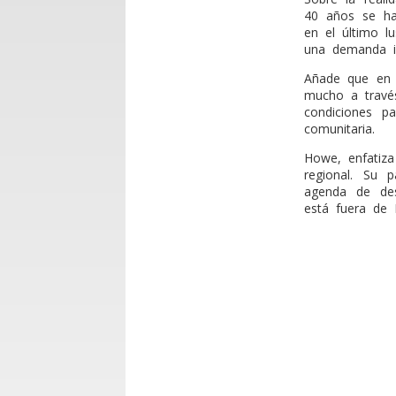
40 años se ha 
en el último l
una demanda i
Añade que en e
mucho a trav
condiciones p
comunitaria.
Howe, enfatiz
regional. Su 
agenda de des
está fuera de 