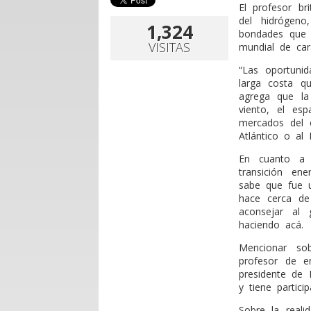
El profesor b
del hidrógen
1,324
bondades que o
VISITAS
mundial de car
“Las oportuni
larga costa q
agrega que la 
viento, el esp
mercados del 
Atlántico o al P
En cuanto a l
transición en
sabe que fue u
hace cerca de
aconsejar al
haciendo acá.
Mencionar so
profesor de e
presidente de 
y tiene partici
Sobre la reali