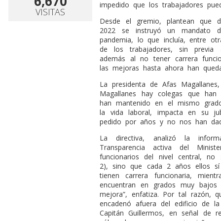
6,670
impedido que los trabajadores pued
VISITAS
Desde el gremio, plantean que 
2022 se instruyó un mandato de
pandemia, lo que incluía, entre ot
de los trabajadores, sin previa 
además al no tener carrera funci
las mejoras hasta ahora han quedad
La presidenta de Afas Magallanes,
Magallanes hay colegas que han
han mantenido en el mismo grado 
la vida laboral, impacta en su j
pedido por años y no nos han dad
La directiva, analizó la info
Transparencia activa del Minis
funcionarios del nivel central, n
2), sino que cada 2 años ellos sí 
tienen carrera funcionaria, mie
encuentran en grados muy bajos
mejora”, enfatiza. Por tal razón, 
encadenó afuera del edificio de l
Capitán Guillermos, en señal de re