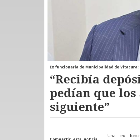
Ex funcionaria de Municipalidad de Vitacura:
“Recibía depós
pedían que los 
siguiente”
Una ex funci
Compartir esta noticia