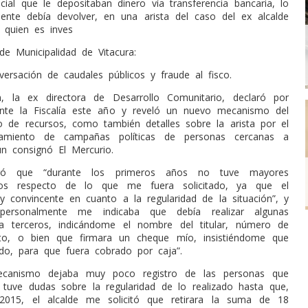
icial que le depositaban dinero vía transferencia bancaria, lo
ente debía devolver, en una arista del caso del ex alcalde
, quien es inves
de Municipalidad de Vitacura:
versación de caudales públicos y fraude al fisco.
n, la ex directora de Desarrollo Comunitario, declaró por
nte la Fiscalía este año y reveló un nuevo mecanismo del
o de recursos, como también detalles sobre la arista por el
ciamiento de campañas políticas de personas cercanas a
ún consignó El Mercurio.
uró que “durante los primeros años no tuve mayores
tos respecto de lo que me fuera solicitado, ya que el
y convincente en cuanto a la regularidad de la situación”, y
personalmente me indicaba que debía realizar algunas
 a terceros, indicándome el nombre del titular, número de
o, o bien que firmara un cheque mío, insistiéndome que
do, para que fuera cobrado por caja”.
ecanismo dejaba muy poco registro de las personas que
o tuve dudas sobre la regularidad de lo realizado hasta que,
015, el alcalde me solicitó que retirara la suma de 18