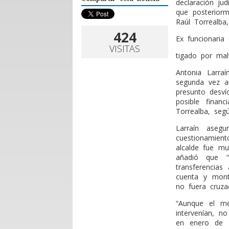
declaración jud
que posteriorm
Raúl Torrealba
424
Ex funcionaria 
VISITAS
tigado por mal
Antonia Larraí
segunda vez a
presunto desví
posible finan
Torrealba, seg
Larraín aseg
cuestionamien
alcalde fue mu
añadió que “
transferencias
cuenta y mont
no fuera cruza
“Aunque el m
intervenían, n
en enero de 2