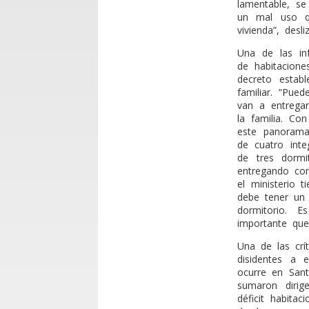
lamentable, s
un mal uso q
vivienda”, desli
Una de las in
de habitacione
decreto estab
familiar. “Pue
van a entregar
la familia. Co
este panorama
de cuatro inte
de tres dormi
entregando con
el ministerio 
debe tener un
dormitorio.
importante que
Una de las crí
disidentes a
ocurre en Sant
sumaron diri
déficit habita