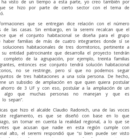
e ha visto de un tiempo a esta parte, yo creo también por
ue se hizo por parte de cierto sector con el tema de
zó.
formaciones que se entregan dice relación con el número
s de las casas. Sin embargo, en la seremi recalcan que el
lece que el conjunto habitacional se diseña para el grupo
de haber familias de más de cuatro integrantes donde sí se
 soluciones habitacionales de tres dormitorios, pertinente a
n su entidad patrocinante que desarrolla el proyecto tendrán
 completo de la agrupación, por ejemplo, treinta familias
grantes, entonces ese conjunto tendrá solución habitacional
torios, no se restringe, pero sí que no podemos seguir
juntos de tres habitaciones a una sola persona. De hecho,
tiene un subsidio de ampliación en que quien quiera postular
 ahorro de 3 UF y con eso, postular a la ampliación de un
 Es algo que muchas personas no manejan y que es
 lo sepan”.
ticas que hizo el alcalde Claudio Radonich, una de las voces
 este reglamento, es que se diseñó con base en lo que
iago, sin tomar en cuenta la realidad regional, a lo que se
gentes que acusan que nadie en esta región cumple con
cional alto, el seremi respondió que “si bien puede ser visto