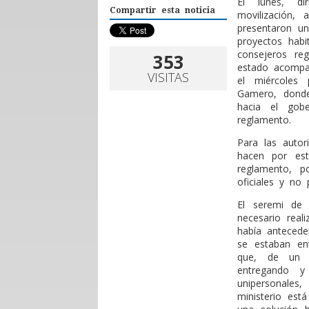
E
l lunes, di
Compartir esta noticia
movilización,
presentaron u
proyectos habi
consejeros re
353
estado acompa
VISITAS
el miércoles
Gamero, donde
hacia el gob
reglamento.
Para las auto
hacen por est
reglamento, p
oficiales y no 
El seremi de 
necesario real
había antecede
se estaban en
que, de un u
entregando y
unipersonales
ministerio est