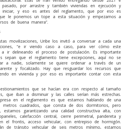
habitacional. Esas se han venido entregando desde 2021 e
o pasado, por arrastre y también viviendas en ejecución y
 iniciar, y eso es antes del reglamento, que por eso es
rque le ponemos un tope a esta situación y empezamos a
ecursos de buena manera”.
s
tas movilizaciones, Uribe los invitó a conversar a cada una
aciones, “e ir viendo caso a caso, para ver cómo este
 a ir delineando el proceso de postulación. Es importante
ias sepan que el reglamento tiene excepciones, aquí no se
icar a nadie, solamente se quiere ordenar a través de un
parente y focalizado. Hay que resguardar los recursos que
tiendo en vivienda y por eso es importante contar con esta
estionamientos que se hacían era con respecto al tamaño
as, que iban a disminuir y las calles serían más estrechas.
presa en el reglamento es que estamos hablando de una
3 metros cuadrados, que consta de dos dormitorios, pero
, estamos garantizando una calidad constructiva alta, con
paneles, calefacción central, cierre perimetral, pandereta y
en el frontis, acceso vehicular, con entrepiso de hormigón.
rán de tránsito vehicular de seis metros mínimo, estamos