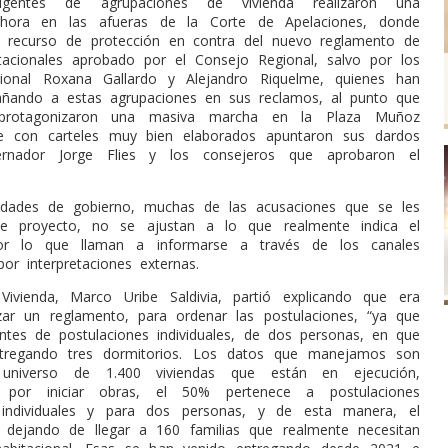
rigentes de agrupaciones de vivienda realizaron una
 ahora en las afueras de la Corte de Apelaciones, donde
n recurso de protección en contra del nuevo reglamento de
tacionales aprobado por el Consejo Regional, salvo por los
gional Roxana Gallardo y Alejandro Riquelme, quienes han
ñando a estas agrupaciones en sus reclamos, al punto que
 protagonizaron una masiva marcha en la Plaza Muñoz
 con carteles muy bien elaborados apuntaron sus dardos
ernador Jorge Flies y los consejeros que aprobaron el
ridades de gobierno, muchas de las acusaciones que se les
e proyecto, no se ajustan a lo que realmente indica el
or lo que llaman a informarse a través de los canales
por interpretaciones externas.
Vivienda, Marco Uribe Saldivia, partió explicando que era
izar un reglamento, para ordenar las postulaciones, “ya que
ntes de postulaciones individuales, de dos personas, en que
tregando tres dormitorios. Los datos que manejamos son
niverso de 1.400 viviendas que están en ejecución,
 por iniciar obras, el 50% pertenece a postulaciones
, individuales y para dos personas, y de esta manera, el
á dejando de llegar a 160 familias que realmente necesitan