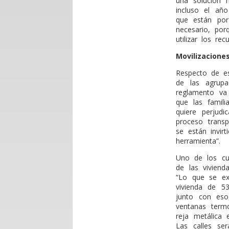
una solución 
incluso el añ
que están por
necesario, po
utilizar los r
Movilizacione
Respecto de es
de las agrup
reglamento va
que las famil
quiere perjud
proceso trans
se están invir
herramienta”.
Uno de los cu
de las viviend
“Lo que se ex
vivienda de 5
junto con eso
ventanas termo
reja metálica 
Las calles se