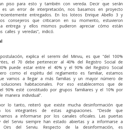
 un piso para esto y también con vereda. Decir que serán
 es un error de interpretación, nos basamos en proyecto
ecientemente entregados. En los loteos Enrique Abello 3 y
los consejeros que criticaron en su momento, estuvieron
la entrega y ellos mismos pudieron apreciar cómo están
 calles y veredas”, indicó.
al
postulación, explica el seremi del Minvu, es que “del 100%
ntes, el 70 debe pertenecer al 40% del Registro Social de
30% puede estar entre el 40% y el 90% del Registro Social
ero como el espíritu del reglamento es familiar, estamos
que vamos a llegar a más familias y un mayor número de
soluciones habitacionales. Por eso establecemos que de
 el 90% esté constituido por grupos familiares y el 10% por
e manera individual”.
por lo tanto, reiteró que existe mucha desinformación que
 los integrantes de estas agrupaciones. “Desde que
mamos a informarse por los canales oficiales. Las puertas
y del Serviu siempre han estado abiertas y a informarse a
 Oirs del Serviu. Respecto de la desinformación, es