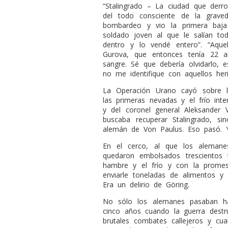
“Stalingrado – La ciudad que derro
del todo consciente de la grave
bombardeo y vio la primera baja
soldado joven al que le salían tod
dentro y lo vendé entero”. “Aquel
Gurova, que entonces tenía 22 a
sangre. Sé que debería olvidarlo, 
no me identifique con aquellos heri
La Operación Urano cayó sobre 
las primeras nevadas y el frío in
y del coronel general Aleksander V
buscaba recuperar Stalingrado, sin
alemán de Von Paulus. Eso pasó. Y 
En el cerco, al que los alemane
quedaron embolsados trescientos t
hambre y el frío y con la prome
enviarle toneladas de alimentos y
Era un delirio de Göring.
No sólo los alemanes pasaban ham
cinco años cuando la guerra destr
brutales combates callejeros y c