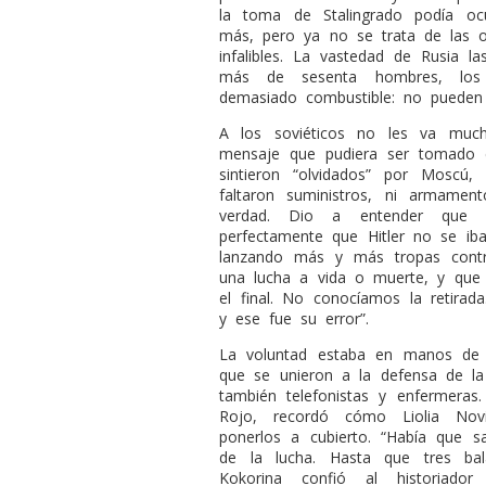
la toma de Stalingrado podía oc
más, pero ya no se trata de las org
infalibles. La vastedad de Rusia 
más de sesenta hombres, los 
demasiado combustible: no pueden
A los soviéticos no les va muc
mensaje que pudiera ser tomado c
sintieron “olvidados” por Mosc
faltaron suministros, ni armame
verdad. Dio a entender que s
perfectamente que Hitler no se ib
lanzando más y más tropas contr
una lucha a vida o muerte, y que 
el final. No conocíamos la retirad
y ese fue su error”.
La voluntad estaba en manos de h
que se unieron a la defensa de la
también telefonistas y enfermeras. 
Rojo, recordó cómo Liolia Novi
ponerlos a cubierto. “Había que s
de la lucha. Hasta que tres bal
Kokorina confió al historiado