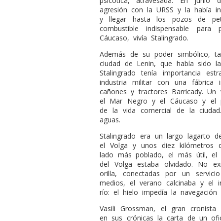
psicótica, atravesada. En juni
agresión con la URSS y la había i
y llegar hasta los pozos de pe
combustible indispensable para
Cáucaso, vivía Stalingrado.
Además de su poder simbólico, tam
ciudad de Lenin, que había sido la 
Stalingrado tenía importancia estr
industria militar con una fábrica 
cañones y tractores Barricady. Un 
el Mar Negro y el Cáucaso y el pu
de la vida comercial de la ciuda
aguas.
Stalingrado era un largo lagarto d
el Volga y unos diez kilómetros 
lado más poblado, el más útil, el
del Volga estaba olvidado. No ex
orilla, conectadas por un servic
medios, el verano calcinaba y el i
río: el hielo impedía la navegación
Vasili Grossman, el gran cronist
en sus crónicas la carta de un ofi