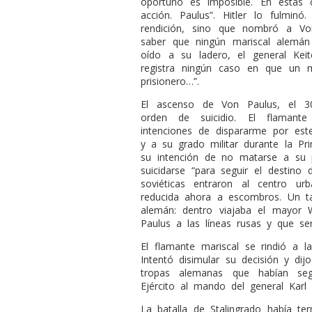
oportuno es imposible. En estas ci
acción. Paulus”. Hitler lo fulmin
rendición, sino que nombró a Vo
saber que ningún mariscal alemán
oído a su ladero, el general Keit
registra ningún caso en que un 
prisionero…”.
El ascenso de Von Paulus, el 
orden de suicidio. El flamante
intenciones de dispararme por est
y a su grado militar durante la Pr
su intención de no matarse a su 
suicidarse “para seguir el destino
soviéticas entraron al centro ur
reducida ahora a escombros. Un ta
alemán: dentro viajaba el mayor 
Paulus a las líneas rusas y que ser
El flamante mariscal se rindió a 
Intentó disimular su decisión y di
tropas alemanas que habían se
Ejército al mando del general Karl 
La batalla de Stalingrado había t