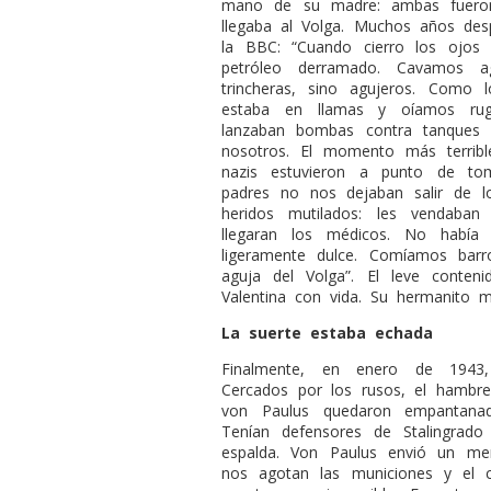
mano de su madre: ambas fueron
llegaba al Volga. Muchos años des
la BBC: “Cuando cierro los ojos
petróleo derramado. Cavamos ag
trincheras, sino agujeros. Como
estaba en llamas y oíamos rugi
lanzaban bombas contra tanques 
nosotros. El momento más terrib
nazis estuvieron a punto de to
padres no nos dejaban salir de l
heridos mutilados: les vendaba
llegaran los médicos. No había
ligeramente dulce. Comíamos ba
aguja del Volga”. El leve conten
Valentina con vida. Su hermanito 
La suerte estaba echada
Finalmente, en enero de 1943,
Cercados por los rusos, el hambre
von Paulus quedaron empantanad
Tenían defensores de Stalingrado
espalda. Von Paulus envió un men
nos agotan las municiones y el co