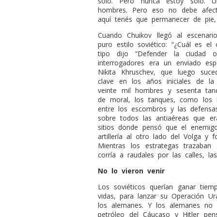
solo. Pero nunca estoy solo. 
hombres. Pero eso no debe afecta
aquí tenés que permanecer de pie
Cuando Chuikov llegó al escenari
puro estilo soviético: “¿Cuál es el
tipo dijo “Defender la ciudad 
interrogadores era un enviado espe
Nikita Khruschev, que luego suce
clave en los años iniciales de l
veinte mil hombres y sesenta ta
de moral, los tanques, como los 
entre los escombros y las defensas
sobre todos las antiaéreas que era
sitios donde pensó que el enemigo
artillería al otro lado del Volga y 
Mientras los estrategas trazaban
corría a raudales por las calles, l
No lo vieron venir
Los soviéticos querían ganar tiem
vidas, para lanzar su Operación Ur
los alemanes. Y los alemanes no l
petróleo del Cáucaso y Hitler pe