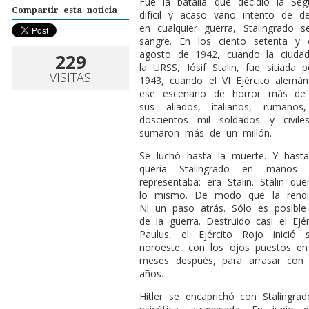
Fue la batalla que decidió la Se
Compartir esta noticia
difícil y acaso vano intento de de
en cualquier guerra, Stalingrado
sangre. En los ciento setenta y
agosto de 1942, cuando la ciudad
229
la URSS, Iósif Stalin, fue sitiada
VISITAS
1943, cuando el VI Ejército alemán
ese escenario de horror más de
sus aliados, italianos, rumano
doscientos mil soldados y civile
sumaron más de un millón.
Se luchó hasta la muerte. Y hasta 
quería Stalingrado en manos
representaba: era Stalin. Stalin q
lo mismo. De modo que la rendici
Ni un paso atrás. Sólo es posible 
de la guerra. Destruido casi el Ejé
Paulus, el Ejército Rojo inició
noroeste, con los ojos puestos en
meses después, para arrasar con 
años.
Hitler se encaprichó con Stalingrad