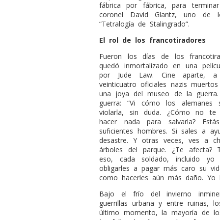
fábrica por fábrica, para terminar
coronel David Glantz, uno de l
“Tetralogía de Stalingrado”.
El rol de los francotiradores
Fueron los días de los francotir
quedó inmortalizado en una pelícu
por Jude Law. Cine aparte, a 
veinticuatro oficiales nazis muerto
una joya del museo de la guerra.
guerra: “Vi cómo los alemanes 
violarla, sin duda. ¿Cómo no t
hacer nada para salvarla? Está
suficientes hombres. Si sales a ay
desastre. Y otras veces, ves a c
árboles del parque. ¿Te afecta?
eso, cada soldado, incluido y
obligarles a pagar más caro su v
como hacerles aún más daño. Yo lo
Bajo el frío del invierno inmi
guerrillas urbana y entre ruinas, l
último momento, la mayoría de los 