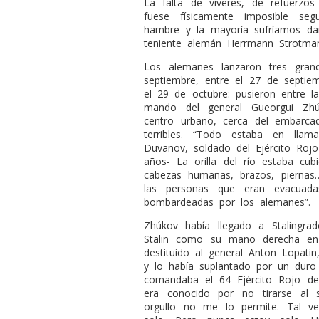
La falta de víveres, de refuerzos 
fuese físicamente imposible se
hambre y la mayoría sufríamos dañ
teniente alemán Herrmann Strotma
Los alemanes lanzaron tres gran
septiembre, entre el 27 de septie
el 29 de octubre: pusieron entre l
mando del general Gueorgui Zhúk
centro urbano, cerca del embarca
terribles. “Todo estaba en llama
Duvanov, soldado del Ejército Rojo
años- La orilla del río estaba cu
cabezas humanas, brazos, piernas
las personas que eran evacuada
bombardeadas por los alemanes”.
Zhúkov había llegado a Stalingr
Stalin como su mano derecha en 
destituido al general Anton Lopati
y lo había suplantado por un duro 
comandaba el 64 Ejército Rojo des
era conocido por no tirarse al 
orgullo no me lo permite. Tal ve