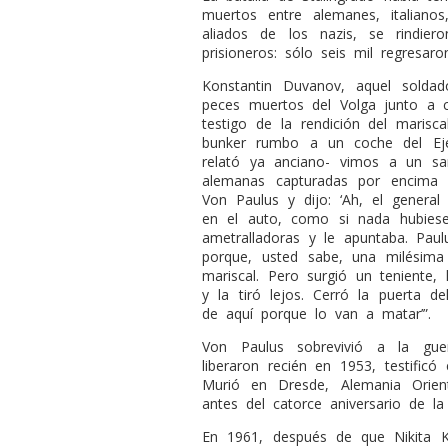
muertos entre alemanes, italiano
aliados de los nazis, se rindi
prisioneros: sólo seis mil regresa
Konstantin Duvanov, aquel solda
peces muertos del Volga junto a 
testigo de la rendición del maris
bunker rumbo a un coche del Ejé
relató ya anciano- vimos a un sa
alemanas capturadas por encima
Von Paulus y dijo: ‘Ah, el genera
en el auto, como si nada hubiese
ametralladoras y le apuntaba. Pau
porque, usted sabe, una milési
mariscal. Pero surgió un teniente, 
y la tiró lejos. Cerró la puerta de
de aquí porque lo van a matar’”.
Von Paulus sobrevivió a la gue
liberaron recién en 1953, testificó
Murió en Dresde, Alemania Orien
antes del catorce aniversario de la
En 1961, después de que Nikita K