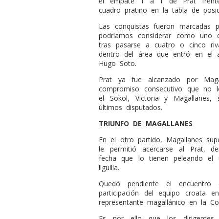
el empate 1 a 1 de Prat frente
cuadro pratino en la tabla de posic
Las conquistas fueron marcadas p
podríamos considerar como uno 
tras pasarse a cuatro o cinco ri
dentro del área que entró en el 
Hugo Soto.
Prat ya fue alcanzado por Maga
compromiso consecutivo que no l
el Sokol, Victoria y Magallane
últimos disputados.
TRIUNFO DE MAGALLANES
En el otro partido, Magallanes su
le permitió acercarse al Prat, 
fecha que lo tienen peleando el ú
liguilla.
Quedó pendiente el encuentro 
participación del equipo croata en
representante magallánico en la Co
Es por ello que los dirigentes