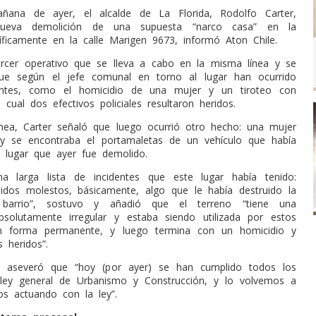
ñana de ayer, el alcalde de La Florida, Rodolfo Carter,
nueva demolición de una supuesta “narco casa” en la
ficamente en la calle Marigen 9673, informó Aton Chile.
ercer operativo que se lleva a cabo en la misma línea y se
que según el jefe comunal en torno al lugar han ocurrido
dentes, como el homicidio de una mujer y un tiroteo con
 cual dos efectivos policiales resultaron heridos.
nea, Carter señaló que luego ocurrió otro hecho: una mujer
 y se encontraba el portamaletas de un vehículo que había
l lugar que ayer fue demolido.
na larga lista de incidentes que este lugar había tenido:
ruidos molestos, básicamente, algo que le había destruido la
barrio”, sostuvo y añadió que el terreno “tiene una
bsolutamente irregular y estaba siendo utilizada por estos
en forma permanente, y luego termina con un homicidio y
 heridos”.
o, aseveró que “hoy (por ayer) se han cumplido todos los
 ley general de Urbanismo y Construcción, y lo volvemos a
os actuando con la ley”.