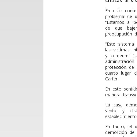
Críticas al s
En este contex
problema de de
“Estamos al b
de que bajen
preocupación d
“Este sistema 
las víctimas, n
y corriente. 
administració
protección de 
cuarto lugar d
Carter.
En este sentid
manera transver
La casa demol
venta y dis
establecimiento
En tanto, el 
demolición de 