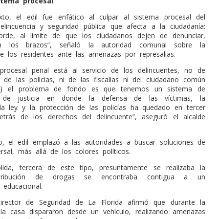
istema procesal
to, el edil fue enfático al culpar al sistema procesal del
lincuencia y seguridad pública que afecta a la ciudadanía:
orde, al límite de que los ciudadanos dejen de denunciar,
 los brazos”, señaló la autoridad comunal sobre la
e los residentes ante las amenazas por represalias.
procesal penal está al servicio de los delincuentes, no de
i de las policías, ni de las fiscalías ni del ciudadano común
(…) el problema de fondo es que tenemos un sistema de
n de justicia en donde la defensa de las víctimas, la
la ley y la protección de las policías ha quedado en tercer
etrás de los derechos del delincuente”, aseguró el alcalde
o, el edil emplazó a las autoridades a buscar soluciones de
sal, más allá de los colores políticos.
ida, tercera de este tipo, presuntamente se realizaba la
tribución de drogas se encontraba contigua a un
 educacional.
director de Seguridad de La Florida afirmó que durante la
la casa dispararon desde un vehículo, realizando amenazas