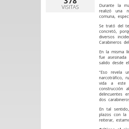
378
D
urante la ma
VISITAS
realizó una 
comuna, especí
Se trató del t
concretó, por
diversos inci
Carabineros del
En la misma lí
fue asesinada
salido desde e
“Eso revela u
narcotráfico, 
vida a este 
construcción a
delincuentes 
dos carabineros
En tal sentid
plazos con la
reiterar, estam