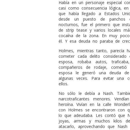
Había en un personaje especial co
casi como consecuencia lógica, en
que había llegado a Estados Un
desde un puesto de panchos co
nocturnos, fue el primero que ins
de strip tease y varios locales má
cocaína de la zona. En muy poc
él. Y esa deuda no paraba de crec
Holmes, mientras tanto, parecía 
cometer cada delito considerado e
esposa, robaba autos, traficab
compañeros de rodaje, cometió 
esposa le generó una deuda de 3
algunas veces. Para evitar una 
ellos.
No sólo le debía a Nash. Tambi
narcotraficantes menores. Vendí
heroína. Vivían en la calle Wonde
con Holmes se encontraron con q
lo que adeudaba. Les contó que N
joyas, armas y muchos kilos de
atacarlo, aprovechando que Nash