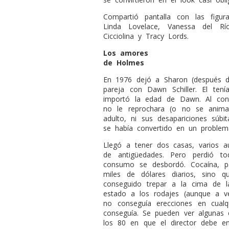
Compartió pantalla con las fig
Linda Lovelace, Vanessa del Rí
Cicciolina y Tracy Lords.
Los amores
de Holmes
En 1976 dejó a Sharon (después d
pareja con Dawn Schiller. El te
importó la edad de Dawn. Al cont
no le reprochara (o no se anima
adulto, ni sus desapariciones súbi
se había convertido en un problema
Llegó a tener dos casas, varios a
de antigüedades. Pero perdió t
consumo se desbordó. Cocaína, p
miles de dólares diarios, sino
conseguido trepar a la cima de l
estado a los rodajes (aunque a vec
no conseguía erecciones en cual
conseguía. Se pueden ver algunas e
los 80 en que el director debe e