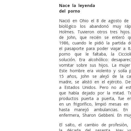
Nace la leyenda
del porno
Nació en Ohio el 8 de agosto de 19
biológico los abandonó muy rá
Holmes. Tuvieron otros tres hijos
de John, que recién se enteró q
1986, cuando le pidió la partida 
el pasaporte para poder viajar a Ita
porno que le faltaba, la Ciccio
solución. Era alcohólico: desapare
vomitar sobre sus hijos. La muje
Este hombre era violento y solía 
15 años, John se alejó de la c
madre, se alistó en el ejército. D
a Estados Unidos. Pero no al est
que había dejado por la mitad. T
productos puerta a puerta, fue e
en un frigorífico, limpió mesas en
hasta manejó ambulancias. En
enfermera, Sharon Gebbeni. En mu
El salto, el cambio de profesión,
la década del sesenta. Hay v