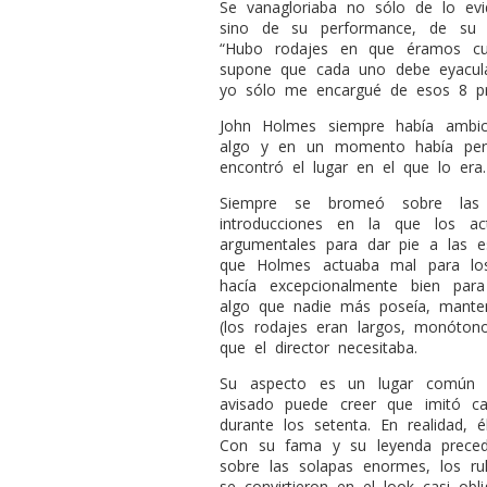
Se vanagloriaba no sólo de lo ev
sino de su performance, de su ca
“Hubo rodajes en que éramos cua
supone que cada uno debe eyacula
yo sólo me encargué de esos 8 pri
John Holmes siempre había ambi
algo y en un momento había perd
encontró el lugar en el que lo era.
Siempre se bromeó sobre las 
introducciones en la que los act
argumentales para dar pie a las e
que Holmes actuaba mal para los
hacía excepcionalmente bien par
algo que nadie más poseía, manten
(los rodajes eran largos, monóton
que el director necesitaba.
Su aspecto es un lugar común d
avisado puede creer que imitó 
durante los setenta. En realidad, é
Con su fama y su leyenda precedié
sobre las solapas enormes, los ru
se convirtieron en el look casi obli