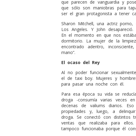
que parecen de vanguardia y poses 
que sólo son maniobras para tap
ser el gran protagonista a tener c
Sharon Mitchell, una actriz porn
Los Angeles. Y John desapareció.
En el momento en que nos estába
dormitorio. La mujer de la limpie
encontrado adentro, inconscien
mano”.
El ocaso del Rey
Al no poder funcionar sexualmente
el de taxi boy. Mujeres y hombr
para pasar una noche con él.
Para esa época su vida se reducí
droga -consumía varias veces e
decenas de valiums diarios. Es
propiedades y, luego, a delinqu
droga. Se conectó con distintos 
ventas que realizaba para ello
tampoco funcionaba porque él cons