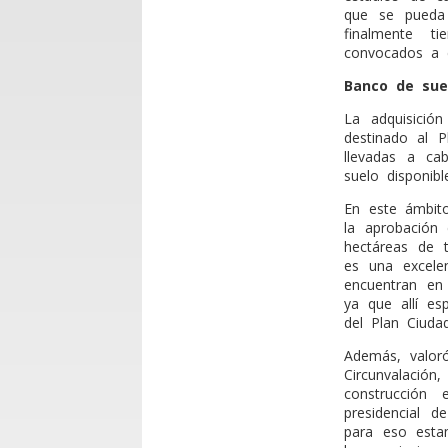
que se pueda 
finalmente t
convocados a e
Banco de sue
La adquisició
destinado al P
llevadas a ca
suelo disponib
En este ámbit
la aprobación 
hectáreas de t
es una excelen
encuentran en 
ya que allí es
del Plan Ciudad
Además, valor
Circunvalació
construcción 
presidencial d
para eso esta