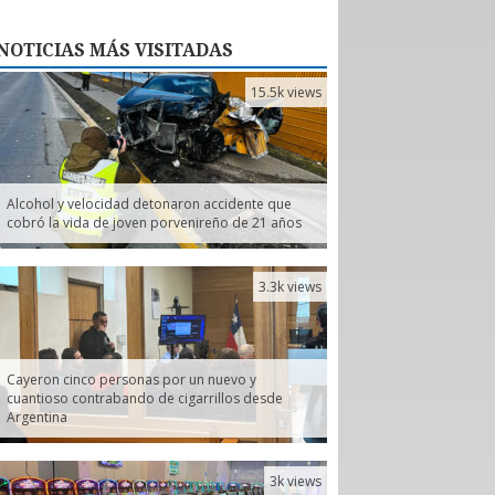
NOTICIAS
MÁS VISITADAS
15.5k views
Alcohol y velocidad detonaron accidente que
cobró la vida de joven porvenireño de 21 años
3.3k views
Cayeron cinco personas por un nuevo y
cuantioso contrabando de cigarrillos desde
Argentina
3k views