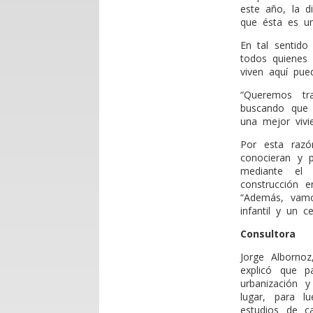
este año, la d
que ésta es un
En tal sentido
todos quienes
viven aquí pue
“Queremos tr
buscando que 
una mejor vivi
Por esta razó
conocieran y p
mediante el c
construcción 
“Además, vamo
infantil y un c
Consultora
Jorge Albornoz
explicó que p
urbanización y
lugar, para l
estudios de ca