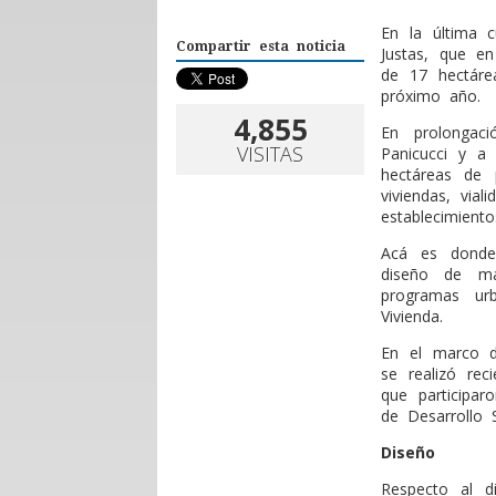
En la última c
Compartir esta noticia
Justas, que en
de 17 hectáre
próximo año.
4,855
En prolongac
VISITAS
Panicucci y a 
hectáreas de 
viviendas, via
establecimient
Acá es donde
diseño de ma
programas urb
Vivienda.
En el marco d
se realizó re
que participar
de Desarrollo S
Diseño
Respecto al d