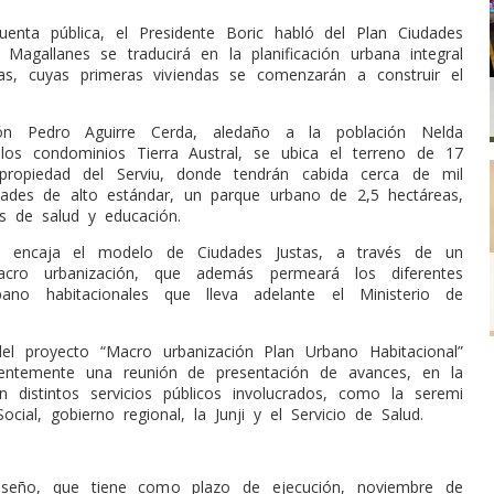
uenta pública, el Presidente Boric habló del Plan Ciudades
 Magallanes se traducirá en la planificación urbana integral
as, cuyas primeras viviendas se comenzarán a construir el
ión Pedro Aguirre Cerda, aledaño a la población Nelda
los condominios Tierra Austral, se ubica el terreno de 17
propiedad del Serviu, donde tendrán cabida cerca de mil
lidades de alto estándar, un parque urbano de 2,5 hectáreas,
os de salud y educación.
 encaja el modelo de Ciudades Justas, a través de un
cro urbanización, que además permeará los diferentes
ano habitacionales que lleva adelante el Ministerio de
el proyecto “Macro urbanización Plan Urbano Habitacional”
cientemente una reunión de presentación de avances, en la
on distintos servicios públicos involucrados, como la seremi
ocial, gobierno regional, la Junji y el Servicio de Salud.
iseño, que tiene como plazo de ejecución, noviembre de