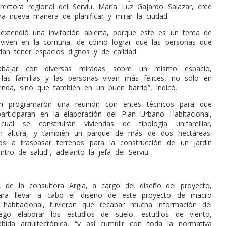
irectora regional del Serviu, María Luz Gajardo Salazar, cree
a nueva manera de planificar y mirar la ciudad.
 extendió una invitación abierta, porque este es un tema de
 viven en la comuna, de cómo lograr que las personas que
dan tener espacios dignos y de calidad.
abajar con diversas miradas sobre un mismo espacio,
las familias y las personas vivan más felices, no sólo en
enda, sino que también en un buen barrio”, indicó.
n programaron una reunión con entes técnicos para que
articiparan en la elaboración del Plan Urbano Habitacional,
ual se construirán viviendas de tipología unifamiliar,
en altura, y también un parque de más de dos hectáreas.
s a traspasar terrenos para la construcción de un jardín
entro de salud”, adelantó la jefa del Serviu.
, de la consultora Argia, a cargo del diseño del proyecto,
ara llevar a cabo el diseño de este proyecto de macro
 habitacional, tuvieron que recabar mucha información del
uego elaborar los estudios de suelo, estudios de viento,
bida arquitectónica, “y así cumplir con toda la normativa