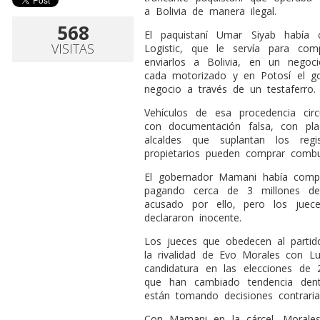
a Bolivia de manera ilegal.
568
El paquistaní Umar Siyab había 
VISITAS
Logistic, que le servía para co
enviarlos a Bolivia, en un nego
cada motorizado y en Potosí el g
negocio a través de un testaferro.
Vehículos de esa procedencia cir
con documentación falsa, con plac
alcaldes que suplantan los reg
propietarios pueden comprar combu
El gobernador Mamani había comp
pagando cerca de 3 millones de
acusado por ello, pero los juec
declararon inocente.
Los jueces que obedecen al parti
la rivalidad de Evo Morales con L
candidatura en las elecciones de 
que han cambiado tendencia den
están tomando decisiones contraria
Con Mamani en la cárcel, Morale