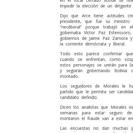
en el local cerrado donde se rea
impedir la elección de un dirigente 
Dijo que Arce tiene actitudes cr
presidente, que fue su ministr
“neoliberal” porque trabajó en
gobernaba Víctor Paz Estenssor
gobiernos de Jaime Paz Zamora y
la corriente demócrata y liberal.
Todo esto parece confirmar que
cuando se enfrentan, como sosp
estos personajes se unirán para la
y seguirán gobernando Bolivia 
montado.
Los seguidores de Morales le h
partido que le permita ser candid
candidato definido.
Dicen los analistas que Morales v
semanas para estar seguro de
montaron el fraude van a estar en
Las encuestas no dan muchas pos