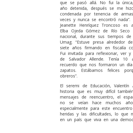
que se pasó allá. No fui la únic
año detenida, después se me hiz
condenada por tenencia de armas
veces y nunca se encontró nada”.
Jeanette Henríquez Troncoso es a
Elba Ojeda Gómez de Río Seco y
nacional, durante sus tiempos de
Umag. “Estuve presa alrededor d
siete años firmando en fiscalía 
Fui invitada para reflexionar, ver 
de Salvador Allende. Tenía 10 
recuerdo que nos formaron un día
zapatos. Estábamos felices po
obreros”.
El seremi de Educación, Valentín A
historia que es muy difícil tamb
mensajes de reencuentro, el espa
no se veían hace muchos años, 
especialmente para este encuentr
heridas y las dificultades, lo que
en un país que viva en una democr