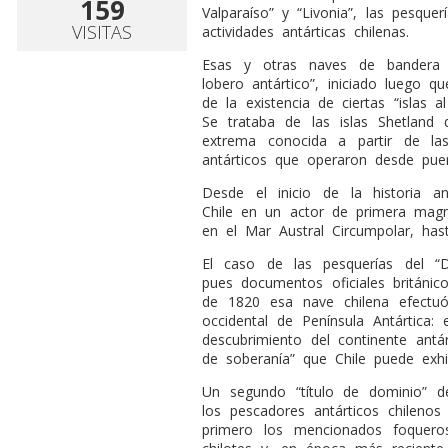
159
Valparaíso” y “Livonia”, las pesque
VISITAS
actividades antárticas chilenas.
Esas y otras naves de bandera na
lobero antártico”, iniciado luego q
de la existencia de ciertas “islas 
Se trataba de las islas Shetland 
extrema conocida a partir de la
antárticos que operaron desde puer
Desde el inicio de la historia an
Chile en un actor de primera magni
en el Mar Austral Circumpolar, hast
El caso de las pesquerías del “D
pues documentos oficiales británi
de 1820 esa nave chilena efectu
occidental de Península Antártica: 
descubrimiento del continente antár
de soberanía” que Chile puede exhib
Un segundo “título de dominio” d
los pescadores antárticos chilenos
primero los mencionados foqueros