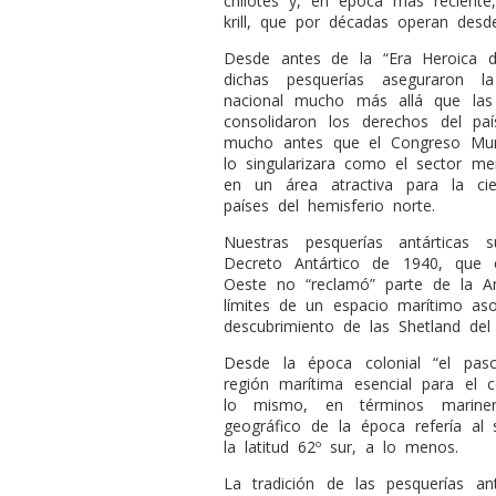
chilotes y, en época más reciente
krill, que por décadas operan desd
Desde antes de la “Era Heroica de
dichas pesquerías aseguraron l
nacional mucho más allá que las i
consolidaron los derechos del pa
mucho antes que el Congreso Mun
lo singularizara como el sector me
en un área atractiva para la cie
países del hemisferio norte.
Nuestras pesquerías antárticas 
Decreto Antártico de 1940, que 
Oeste no “reclamó” parte de la Ant
límites de un espacio marítimo aso
descubrimiento de las Shetland del 
Desde la época colonial “el pa
región marítima esencial para el 
lo mismo, en términos mariner
geográfico de la época refería al
la latitud 62º sur, a lo menos.
La tradición de las pesquerías an