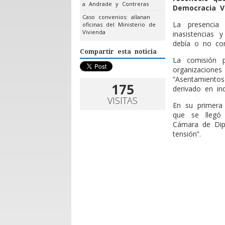
a Andrade y Contreras
Democracia V
Caso convenios: allanan
La presencia
oficinas del Ministerio de
Vivienda
inasistencias 
debía o no conc
Compartir esta noticia
La comisión p
organizacio
“Asentamientos
175
derivado en in
VISITAS
En su primera 
que se llegó 
Cámara de Dipu
tensión”.