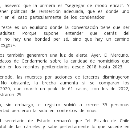
o, aseveró que la primera es “segregar de modo eficaz”. Y
tener políticas de reinserción adecuada, que es donde uno
zar en el caso particularmente de los condenados”.
, “este es un equilibrio donde la conversación tiene que ser
adultez. Porque supone entender que detrás del
nto no hay una bondad per sé, sino que hay un camino
iesgos».
s también generaron una luz de alerta. Ayer, El Mercurio,
 datos de Gendarmería sobre la cantidad de homicidios que
ado en los recintos penitenciarios desde 2018 hasta 2023.
eriodo, las muertes por acciones de terceros disminuyeron
No obstante, la brecha aumenta si se comparan los
 2020, que marcó un peak de 61 casos, con los de 2022,
straron 29.
, sin embargo, el registro volvió a crecer: 35 personas
ertad perdieron la vida en contextos de riñas.
el secretario de Estado remarcó que “el Estado de Chile
total de las cárceles y sabe perfectamente lo que sucede en