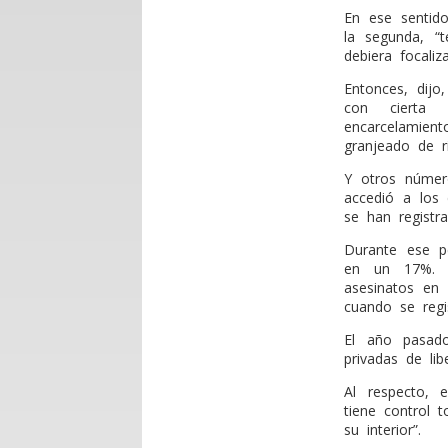
En ese sentid
la segunda, “
debiera focali
Entonces, dijo
con cierta 
encarcelamie
granjeado de r
Y otros número
accedió a los
se han registr
Durante ese p
en un 17%. 
asesinatos en
cuando se regi
El año pasado
privadas de lib
Al respecto, 
tiene control 
su interior”.