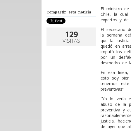
E
l ministro de 
Compartir esta noticia
Chile, la cua
expertos y del 
El secretario 
129
la semana deb
VISITAS
que la justici
quedó en arrest
imputó los deli
por un desfa
desmedro de la 
En esa línea,
esto soy bien
tenemos este
preventivas”.
“Yo lo vería 
abuso de la p
preventiva y a
razonablemente
Justicia, haci
de ayer que al