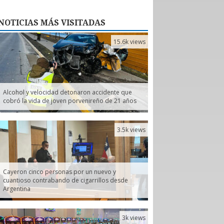
NOTICIAS
MÁS VISITADAS
15.6k views
Alcohol y velocidad detonaron accidente que
cobró la vida de joven porvenireño de 21 años
3.5k views
Cayeron cinco personas por un nuevo y
cuantioso contrabando de cigarrillos desde
Argentina
3k views