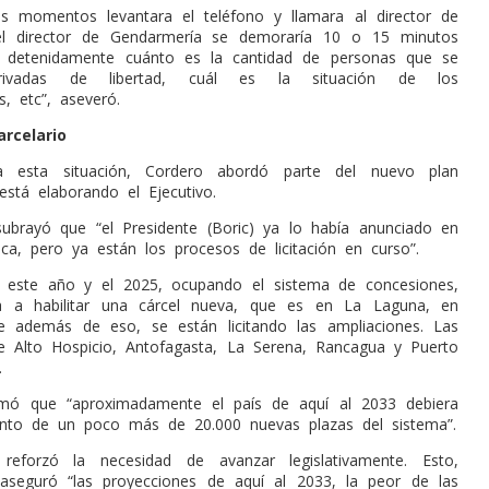
s momentos levantara el teléfono y llamara al director de
el director de Gendarmería se demoraría 10 o 15 minutos
 detenidamente cuánto es la cantidad de personas que se
privadas de libertad, cuál es la situación de los
s, etc”, aseveró.
rcelario
a esta situación, Cordero abordó parte del nuevo plan
está elaborando el Ejecutivo.
subrayó que “el Presidente (Boric) ya lo había anunciado en
ica, pero ya están los procesos de licitación en curso”.
e este año y el 2025, ocupando el sistema de concesiones,
 a habilitar una cárcel nueva, que es en La Laguna, en
e además de eso, se están licitando las ampliaciones. Las
e Alto Hospicio, Antofagasta, La Serena, Rancagua y Puerto
.
rmó que “aproximadamente el país de aquí al 2033 debiera
nto de un poco más de 20.000 nuevas plazas del sistema”.
reforzó la necesidad de avanzar legislativamente. Esto,
aseguró “las proyecciones de aquí al 2033, la peor de las