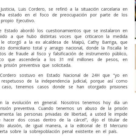
Justicia, Luis Cordero, se refirió a la situación carcelaria en
l ha estado en el foco de preocupación por parte de los
propio Ejecutivo.
de Estado abordó los cuestionamientos que se instalaron en
ido a que hubo distintas voces que criticaron la medida
a le otorgó a la ex alcaldesa de Maipú, Cathy Barriga, que
o domiciliario total y arraigo nacional, donde la Fiscalía le
tos de fraude al fisco y falsificación de instrumento público,
lco que ascendería a los 31 mil millones de pesos, en
prisión preventiva que solicitada.
 Cordero sostuvo en Estado Nacional de 24H que “yo en
 respetuoso de la independencia judicial, porque así como
 caso, tenemos casos donde se han otorgado prisiones
en la evolución en general. Nosotros tenemos hoy día un
risión preventiva. Cuando tenemos un abuso de la prisión
umenta las personas privadas de libertad, a usted le impide
 hacer dos cosas dentro de la cárcel”, dijo el titular de
endo alusión, de igual manera, a la editorial de El Mercurio
erta sobre la sobrepoblación penal existente en el país.