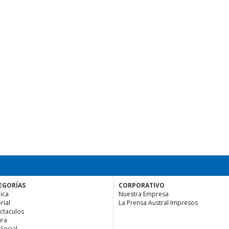
EGORÍAS
CORPORATIVO
ica
Nuestra Empresa
rial
La Prensa Austral Impresos
ctaculos
ura
 Social