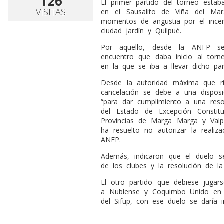
126
El primer partido del torneo esta
VISITAS
en el Sausalito de Viña del Ma
momentos de angustia por el incen
ciudad jardín y Quilpué.
Por aquello, desde la ANFP señ
encuentro que daba inicio al torn
en la que se iba a llevar dicho par
Desde la autoridad máxima que ri
cancelación se debe a una dispos
“para dar cumplimiento a una reso
del Estado de Excepción Constit
Provincias de Marga Marga y Valp
ha resuelto no autorizar la realiz
ANFP.
Además, indicaron que el duelo s
de los clubes y la resolución de la 
El otro partido que debiese jugar
a Ñublense y Coquimbo Unido en C
del Sifup, con ese duelo se daría 