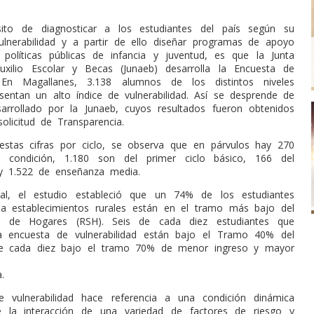
ito de diagnosticar a los estudiantes del país según su
ulnerabilidad y a partir de ello diseñar programas de apoyo
políticas públicas de infancia y juventud, es que la Junta
uxilio Escolar y Becas (Junaeb) desarrolla la Encuesta de
d. En Magallanes, 3.138 alumnos de los distintos niveles
esentan un alto índice de vulnerabilidad. Así se desprende de
arrollado por la Junaeb, cuyos resultados fueron obtenidos
olicitud de Transparencia.
estas cifras por ciclo, se observa que en párvulos hay 270
 condición, 1.180 son del primer ciclo básico, 166 del
y 1.522 de enseñanza media.
nal, el estudio estableció que un 74% de los estudiantes
 a establecimientos rurales están en el tramo más bajo del
al de Hogares (RSH). Seis de cada diez estudiantes que
la encuesta de vulnerabilidad están bajo el Tramo 40% del
 cada diez bajo el tramo 70% de menor ingreso y mayor
.
e vulnerabilidad hace referencia a una condición dinámica
e la interacción de una variedad de factores de riesgo y