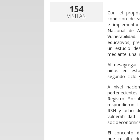
154
C
on el propós
VISITAS
condición de v
e implementar 
Nacional de A
Vulnerabilida
educativos, pr
un estudio des
mediante una s
Al desagregar 
niños en esta
segundo ciclo 
A nivel nacio
pertenecientes
Registro Soci
respondieron 
RSH y ocho de
vulnerabilidad
socioeconómica
El concepto d
que resulta d