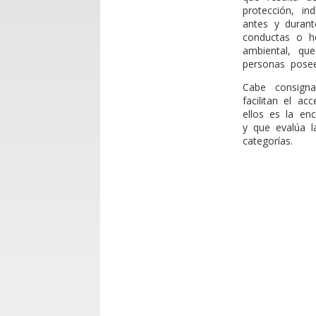
protección, in
antes y durant
conductas o he
ambiental, que
personas posee
Cabe consign
facilitan el a
ellos es la en
y que evalúa la
categorías.