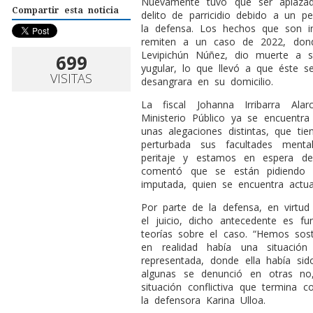
N
uevamente tuvo que ser aplazada
Compartir esta noticia
delito de parricidio debido a un pe
la defensa. Los hechos que son in
remiten a un caso de 2022, dond
Levipichún Núñez, dio muerte a s
699
yugular, lo que llevó a que éste s
VISITAS
desangrara en su domicilio.
La fiscal Johanna Irribarra Ala
Ministerio Público ya se encuentra
unas alegaciones distintas, que ti
perturbada sus facultades ment
peritaje y estamos en espera de
comentó que se están pidiendo 
imputada, quien se encuentra actua
Por parte de la defensa, en virtud
el juicio, dicho antecedente es 
teorías sobre el caso. “Hemos sost
en realidad había una situació
representada, donde ella había si
algunas se denunció en otras no
situación conflictiva que termina 
la defensora Karina Ulloa.