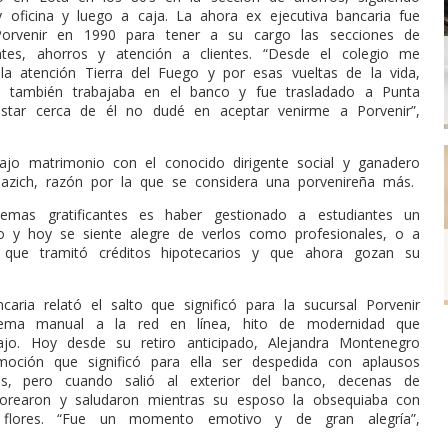
 oficina y luego a caja. La ahora ex ejecutiva bancaria fue
Porvenir en 1990 para tener a su cargo las secciones de
ntes, ahorros y atención a clientes. “Desde el colegio me
la atención Tierra del Fuego y por esas vueltas de la vida,
también trabajaba en el banco y fue trasladado a Punta
estar cerca de él no dudé en aceptar venirme a Porvenir”,
rajo matrimonio con el conocido dirigente social y ganadero
lazich, razón por la que se considera una porvenireña más.
mas gratificantes es haber gestionado a estudiantes un
io y hoy se siente alegre de verlos como profesionales, o a
s que tramitó créditos hipotecarios y que ahora gozan su
caria relató el salto que significó para la sucursal Porvenir
tema manual a la red en línea, hito de modernidad que
abajo. Hoy desde su retiro anticipado, Alejandra Montenegro
moción que significó para ella ser despedida con aplausos
s, pero cuando salió al exterior del banco, decenas de
torearon y saludaron mientras su esposo la obsequiaba con
lores. “Fue un momento emotivo y de gran alegría”,