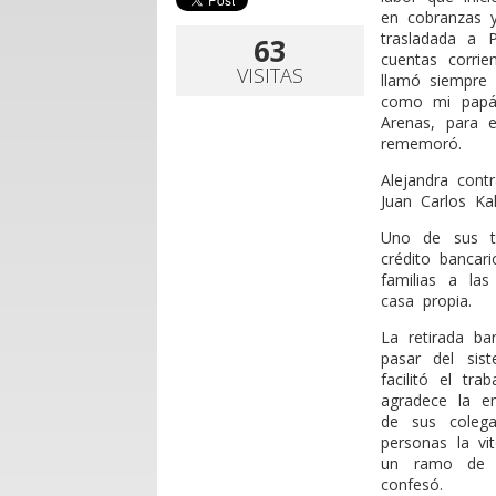
en cobranzas y
trasladada a 
63
cuentas corrie
VISITAS
llamó siempre 
como mi papá 
Arenas, para 
rememoró.
Alejandra cont
Juan Carlos Ka
Uno de sus te
crédito bancar
familias a la
casa propia.
La retirada ban
pasar del sis
facilitó el tr
agradece la e
de sus colega
personas la vi
un ramo de f
confesó.