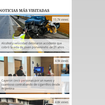
NOTICIAS
MÁS VISITADAS
15.7k views
Alcohol y velocidad detonaron accidente que
cobró la vida de joven porvenireño de 21 años
4.9k views
Cayeron cinco personas por un nuevo y
cuantioso contrabando de cigarrillos desde
Argentina
4.8k views