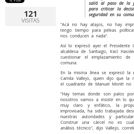
salió al paso de la 
para criticar la deci
121
seguridad en su comu
VISITAS
“Acá no hay atajos, no hay imp
tengo tiempo para peleas políti
nos conducen a nada”.
Así lo expresó ayer el Presidente G
alcaldesa de Santiago, Irací Hassl
cuestionar el emplazamiento de 
comuna.
En la misma línea se expresó la m
Camila Vallejo, quien dijo que la
el cuadrante de Manuel Montt no e
“Hay temas donde son palos por
nosotros vamos a insistir en lo q
muy claro y enfático, la pro
improvisada, ha sido trabajada d
nuestras autoridades y particula
Construir una cárcel no es cualq
análisis técnico”, dijo Vallejo, corre