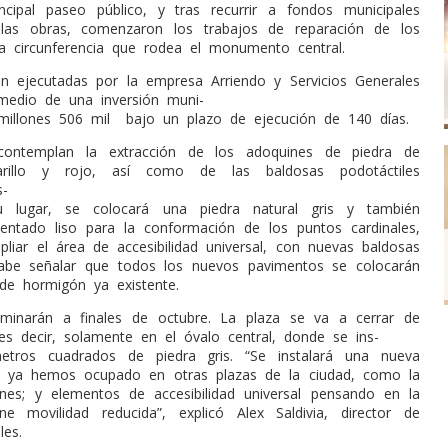
incipal paseo público, y tras recurrir a fondos municipales
r las obras, comenzaron los trabajos de reparación de los
a circunferencia que rodea el monumento central.
n ejecutadas por la empresa Arriendo y Servicios Generales
edio de una inversión muni-
millones 506 mil
bajo un plazo de ejecución de 140 días.
contemplan la extracción de los adoquines de piedra de
rillo y rojo, así como de las baldosas podotáctiles
s-
u lugar, se colocará una piedra natural gris y también
ntado liso para la conformación de los puntos cardinales,
iar el área de accesibilidad universal, con nuevas baldosas
Cabe señalar que todos los nuevos pavimentos se colocarán
de hormigón ya existente.
rminarán a finales de octubre. La plaza se va a cerrar de
 es decir, solamente en el óvalo central, donde se ins-
etros cuadrados de piedra gris. “Se instalará una nueva
ue ya hemos ocupado en otras plazas de la ciudad, como la
es; y elementos de accesibilidad universal pensando en la
e movilidad reducida”, explicó Alex Saldivia, director de
les.