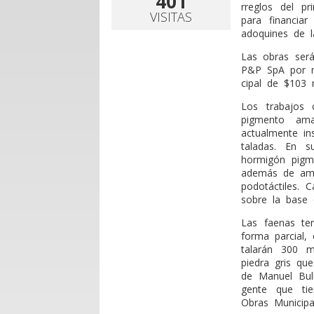
401
rreglos del pr
VISITAS
para financia
adoquines de l
Las obras será
P&P SpA por m
cipal de $103 
Los trabajos 
pigmento ama
actualmente in
taladas. En s
hormigón pigme
además de ampl
podotáctiles. 
sobre la base 
Las faenas te
forma parcial,
talarán 300 m
piedra gris q
de Manuel Buln
gente que tien
Obras Municipa