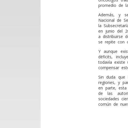
promedio de la
Además, y se
Nacional de Se
la Subsecretar
en junio del 
a distribuirse
se repite con 
Y aunque exist
déficits, incl
todavía existe
compensar estos
Sin duda que 
regiones, y pa
en parte, esta
de las autori
sociedades cie
común de nues