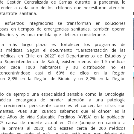
de Gestión Centralizada de Camas durante la pandemia, lo
tender a cada uno de los chilenos que necesitaron atención
tástrofe sanitaria.
s esfuerzos integradores se transforman en soluciones
iosas en tiempos de emergencias sanitarias, también operan
inarios y es una medida que debiera considerarse.
 a más largo plazo es fortalecer los programas de
ones médicas. Según el documento “Caracterización de las
 médicas en Chile en 2022” del Departamento de Estudios y
la Superintendencia de Salud, existen menos de 1.9 médicos
s por cada 1000 habitantes y su distribución no es
concentrándose casi el 60% de ellos en la Región
, un 8,3% en la Región de Biobío y un 8,2% en la Región
o de ejemplo una especialidad sensible como la Oncología,
 médica encargada de brindar atención a una patología
e crecimiento persistente como es el cáncer, las cifras son
mantes. Pues aún, cuando sabemos que el cáncer es la
de Años de Vida Saludable Perdidos (AVISA) en la población
 2ª causa de muerte actual en Chile (aunque en camino a
n la primera al 2030) sólo existen cerca de 200 médicos
bajando en todo el país, lo que está muy por debajo del