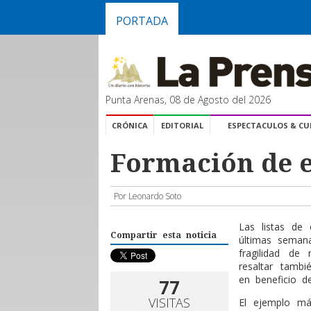
PORTADA
Punta Arenas, 08 de Agosto del 2026
CRÓNICA
EDITORIAL
ESPECTACULOS & C
Formación de e
Por Leonardo Soto
L
as listas de
Compartir esta noticia
últimas semana
fragilidad de
resaltar tambi
en beneficio d
77
VISITAS
El ejemplo más