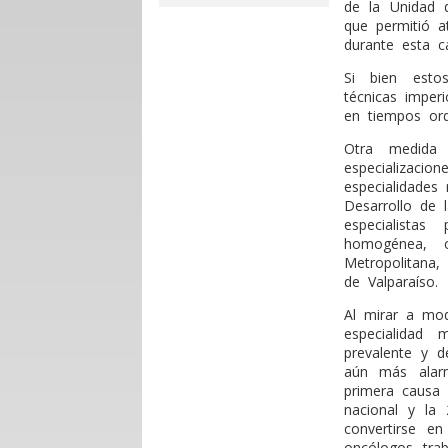
de la Unidad 
que permitió a
durante esta ca
Si bien esto
técnicas imper
en tiempos ord
Otra medida
especializaci
especialidades
Desarrollo de 
especialista
homogénea, 
Metropolitana
de Valparaíso.
Al mirar a mod
especialidad
prevalente y d
aún más alar
primera causa 
nacional y la
convertirse e
oncólogos tra