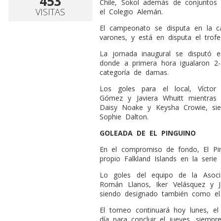
453
Chile, Sokol además de conjuntos d
VISITAS
el Colegio Alemán.
El campeonato se disputa en la 
varones, y está en disputa el trof
La jornada inaugural se disputó en
donde a primera hora igualaron 2-2
categoría de damas.
Los goles para el local, Víctor
Gómez y Javiera Whuitt mientras
Daisy Noake y Keysha Crowie, sie
Sophie Dalton.
GOLEADA DE EL PINGUINO
En el compromiso de fondo, El Pi
propio Falkland Islands en la serie
Lo goles del equipo de la Asoc
Román Llanos, Iker Velásquez y 
siendo designado también como el 
El torneo continuará hoy lunes, e
día para concluir el jueves, siempre