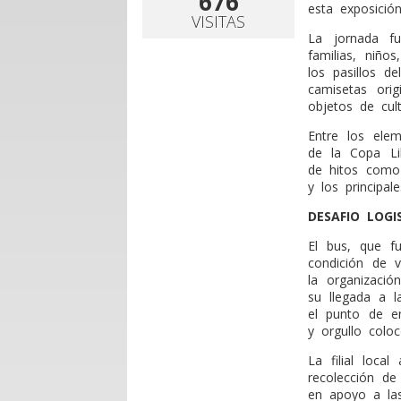
676
esta exposició
VISITAS
La jornada f
familias, niño
los pasillos d
camisetas orig
objetos de cult
Entre los elem
de la Copa Li
de hitos como
y los principal
DESAFIO LOGI
El bus, que f
condición de v
la organizaci
su llegada a l
el punto de e
y orgullo coloc
La filial loca
recolección de
en apoyo a las