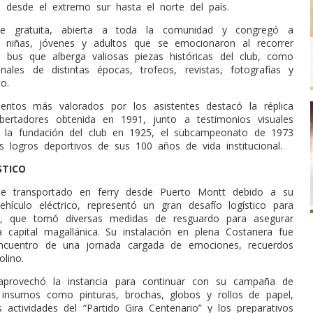
n desde el extremo sur hasta el norte del país.
ue gratuita, abierta a toda la comunidad y congregó a
s, niñas, jóvenes y adultos que se emocionaron al recorrer
el bus que alberga valiosas piezas históricas del club, como
inales de distintas épocas, trofeos, revistas, fotografías y
o.
entos más valorados por los asistentes destacó la réplica
bertadores obtenida en 1991, junto a testimonios visuales
 la fundación del club en 1925, el subcampeonato de 1973
es logros deportivos de sus 100 años de vida institucional.
STICO
ue transportado en ferry desde Puerto Montt debido a su
ehículo eléctrico, representó un gran desafío logístico para
ón, que tomó diversas medidas de resguardo para asegurar
a capital magallánica. Su instalación en plena Costanera fue
ncuentro de una jornada cargada de emociones, recuerdos
olino.
l aprovechó la instancia para continuar con su campaña de
 insumos como pinturas, brochas, globos y rollos de papel,
 actividades del “Partido Gira Centenario” y los preparativos