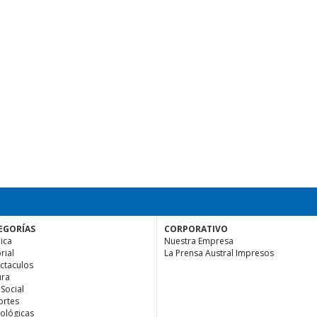
EGORÍAS
CORPORATIVO
ica
Nuestra Empresa
rial
La Prensa Austral Impresos
ctaculos
ura
 Social
rtes
ológicas