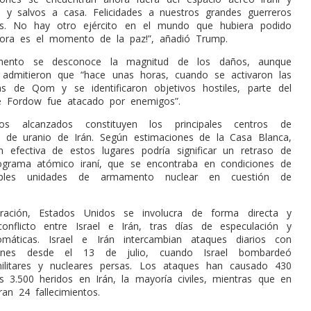
 y salvos a casa. Felicidades a nuestros grandes guerreros
es. No hay otro ejército en el mundo que hubiera podido
hora es el momento de la paz!”, añadió Trump.
ento se desconoce la magnitud de los daños, aunque
 admitieron que “hace unas horas, cuando se activaron las
s de Qom y se identificaron objetivos hostiles, parte del
de Fordow fue atacado por enemigos”.
ios alcanzados constituyen los principales centros de
o de uranio de Irán. Según estimaciones de la Casa Blanca,
n efectiva de estos lugares podría significar un retraso de
ograma atómico iraní, que se encontraba en condiciones de
tiples unidades de armamento nuclear en cuestión de
ación, Estados Unidos se involucra de forma directa y
onflicto entre Israel e Irán, tras días de especulación y
lomáticas. Israel e Irán intercambian ataques diarios con
ones desde el 13 de julio, cuando Israel bombardeó
militares y nucleares persas. Los ataques han causado 430
 3.500 heridos en Irán, la mayoría civiles, mientras que en
tran 24 fallecimientos.