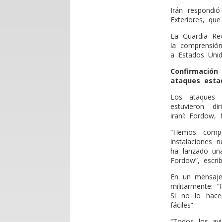
Irán respondi
Exteriores, qu
La Guardia Rev
la comprensión
a Estados Unid
Confirmación
ataques esta
Los ataques 
estuvieron di
iraní: Fordow,
“Hemos compl
instalaciones 
ha lanzado una
Fordow”, escri
En un mensaje
militarmente: 
Si no lo hac
fáciles”.
“Todos los av