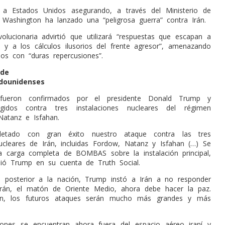
ó a Estados Unidos asegurando, a través del Ministerio de
e Washington ha lanzado una “peligrosa guerra” contra Irán.
olucionaria advirtió que utilizará “respuestas que escapan a
 y a los cálculos ilusorios del frente agresor”, amenazando
os con “duras repercusiones”.
 de
dounidenses
fueron confirmados por el presidente Donald Trump y
rigidos contra tres instalaciones nucleares del régimen
 Natanz e Isfahan.
etado con gran éxito nuestro ataque contra las tres
nucleares de Irán, incluidas Fordow, Natanz y Isfahan (…) Se
 carga completa de BOMBAS sobre la instalación principal,
bió Trump en su cuenta de Truth Social.
 posterior a la nación, Trump instó a Irán a no responder
“Irán, el matón de Oriente Medio, ahora debe hacer la paz.
en, los futuros ataques serán mucho más grandes y más
iones se encuentran ahora fuera del espacio aéreo iraní y