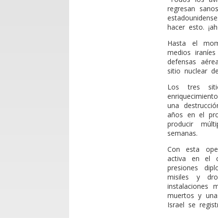
regresan sanos
estadounidens
hacer esto. ¡a
Hasta el mom
medios iraníes
defensas aérea
sitio nuclear 
Los tres sit
enriquecimient
una destrucció
años en el pr
producir múl
semanas.
Con esta oper
activa en el c
presiones dip
misiles y dr
instalaciones 
muertos y unas
Israel se regis