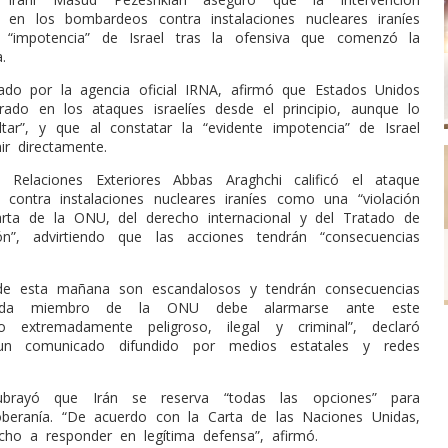
 en los bombardeos contra instalaciones nucleares iraníes
“impotencia” de Israel tras la ofensiva que comenzó la
.
tado por la agencia oficial IRNA, afirmó que Estados Unidos
crado en los ataques israelíes desde el principio, aunque lo
ltar”, y que al constatar la “evidente impotencia” de Israel
nir directamente.
e Relaciones Exteriores Abbas Araghchi calificó el ataque
 contra instalaciones nucleares iraníes como una “violación
rta de la ONU, del derecho internacional y del Tratado de
ión”, advirtiendo que las acciones tendrán “consecuencias
de esta mañana son escandalosos y tendrán consecuencias
Cada miembro de la ONU debe alarmarse ante este
o extremadamente peligroso, ilegal y criminal”, declaró
un comunicado difundido por medios estatales y redes
subrayó que Irán se reserva “todas las opciones” para
beranía. “De acuerdo con la Carta de las Naciones Unidas,
echo a responder en legítima defensa”, afirmó.