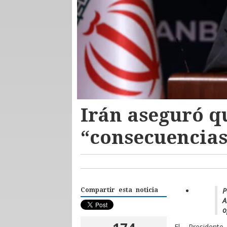
Irán aseguró q
“consecuencias
P
Compartir esta noticia
A
o
E
l President