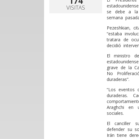
174
estadounidense
VISITAS
se debe a la 
semana pasada
Pezeshkian, ci
“estaba involu
tratara de ocu
decidió interve
El ministro d
estadounidense
grave de la Ca
No Proliferac
duraderas”.
“Los eventos 
duraderas. 
comportamient
Araghchi en 
sociales.
El canciller 
defender su so
Irán tiene der