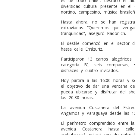
es de todo Chile”, destacó el alc
diversidad cultural presente en el 
nortino, campesino, música brasile
Hasta ahora, no se han registra
extraviadas. “Queremos que venga
tranquilidad”, aseguró Radonich.
El desfile comenzó en el sector d
hasta calle Errázuriz.
Participaron 13 carros alegóricos
categoría B), seis comparsas, 
disfraces y cuatro invitados.
Hoy partirá a las 16:00 horas y s
el objetivo de dar una ventana d
pueda ubicarse y disfrutar del 
las 20:30 horas.
La avenida Costanera del Estre
Angamos y Paraguaya desde las 12
El perímetro comprendido entre l
avenida Costanera hasta call
ambulantes), estará cerrado entre l