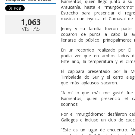
Barrientos, quien llegó junto a su
Araucanía, hasta el “murgódromo”
Estrecho para presenciar el re
música que inyecta el Carnaval de I
1,063
VISITAS
Jenny y su familia fueron part
coparon de punta a cabo la av
llenarse de público, principalmente
En un recorrido realizado por El
podía ver que en ambos lados de
Este año, la temperatura y el cli
El capibara presentado por la Mu
Timbalada do Sur y el carro alegó
que más aplausos sacaron.
“A mí lo que más me gustó fue el
Barrientos, quien presenció el
sobrinos.
Por el “murgódromo” desfilaron cab
Gallegos e incluso un club de cue
“Este es un lugar de encuentro. No