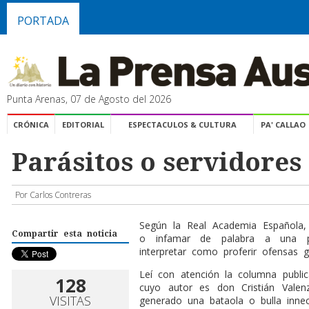
PORTADA
Punta Arenas, 07 de Agosto del 2026
CRÓNICA
EDITORIAL
ESPECTACULOS & CULTURA
PA' CALLAO
Parásitos o servidores
Por Carlos Contreras
S
egún la Real Academia Española, “
Compartir esta noticia
o infamar de palabra a una 
interpretar como proferir ofensas 
Leí con atención la columna publi
128
cuyo autor es don Cristián Vale
VISITAS
generado una bataola o bulla inne