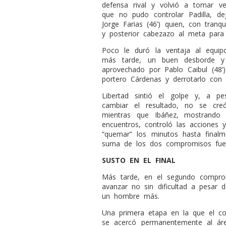
defensa rival y volvió a tomar ve
que no pudo controlar Padilla, d
Jorge Farias (46’) quien, con tranqu
y posterior cabezazo al meta para 
Poco le duró la ventaja al equip
más tarde, un buen desborde y 
aprovechado por Pablo Caibul (48’) 
portero Cárdenas y derrotarlo con 
Libertad sintió el golpe y, a 
cambiar el resultado, no se cre
mientras que Ibáñez, mostrando 
encuentros, controló las acciones
“quemar” los minutos hasta finalme
suma de los dos compromisos fue 
SUSTO EN EL FINAL
Más tarde, en el segundo comprom
avanzar no sin dificultad a pesar
un hombre más.
Una primera etapa en la que el con
se acercó permanentemente al áre