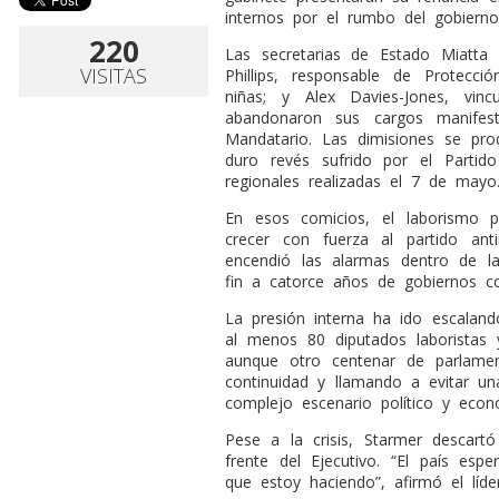
internos por el rumbo del gobierno 
220
Las secretarias de Estado Miatta 
VISITAS
Phillips, responsable de Protecci
niñas; y Alex Davies-Jones, vinc
abandonaron sus cargos manifest
Mandatario. Las dimisiones se p
duro revés sufrido por el Partido
regionales realizadas el 7 de mayo
En esos comicios, el laborismo p
crecer con fuerza al partido ant
encendió las alarmas dentro de l
fin a catorce años de gobiernos c
La presión interna ha ido escaland
al menos 80 diputados laboristas 
aunque otro centenar de parlamen
continuidad y llamando a evitar un
complejo escenario político y econ
Pese a la crisis, Starmer descart
frente del Ejecutivo. “El país es
que estoy haciendo”, afirmó el líde