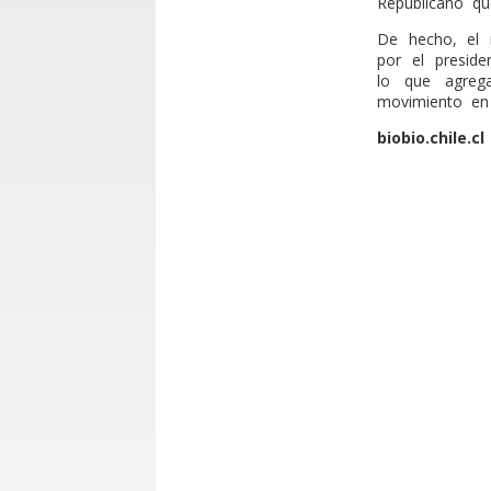
Republicano q
De hecho, el n
por el preside
lo que agrega
movimiento en 
biobio.chile.cl