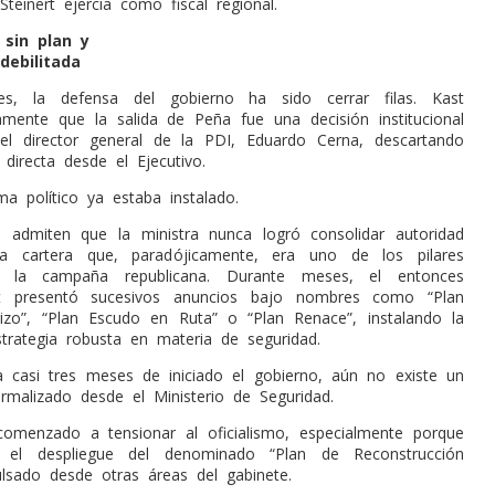
teinert ejercía como fiscal regional.
 sin plan y
debilitada
s, la defensa del gobierno ha sido cerrar filas. Kast
amente que la salida de Peña fue una decisión institucional
el director general de la PDI, Eduardo Cerna, descartando
 directa desde el Ejecutivo.
ma político ya estaba instalado.
admiten que la ministra nunca logró consolidar autoridad
na cartera que, paradójicamente, era uno de los pilares
de la campaña republicana. Durante meses, el entonces
t presentó sucesivos anuncios bajo nombres como “Plan
izo”, “Plan Escudo en Ruta” o “Plan Renace”, instalando la
trategia robusta en materia de seguridad.
 casi tres meses de iniciado el gobierno, aún no existe un
ormalizado desde el Ministerio de Seguridad.
omenzado a tensionar al oficialismo, especialmente porque
 el despliegue del denominado “Plan de Reconstrucción
ulsado desde otras áreas del gabinete.