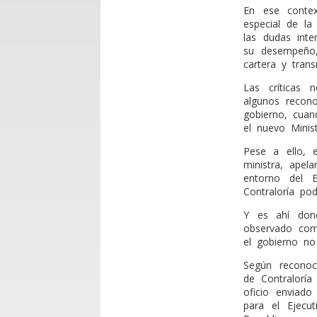
En ese contex
especial de l
las dudas inte
su desempeño,
cartera y trans
Las críticas 
algunos recon
gobierno, cuan
el nuevo Minis
Pese a ello, 
ministra, apel
entorno del E
Contraloría po
Y es ahí dond
observado como
el gobierno no
Según reconoce
de Contraloría
oficio enviado
para el Ejecu