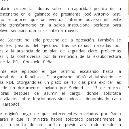
alacio crecen las dudas sobre la capacidad política de la
sostenerse en el gabinete del presidente José Antonio Kast,
ismo reconocen que un eventual informe adverso del ente
odría transformarse en la salida institucional perfecta para
levo sin abrir una crisis interna mayor.
bre Steinert no sólo proviene de la oposición. También se
en los pasillos del Ejecutivo tras semanas marcadas por
os a la ausencia de un plan de seguridad claro, problemas
es y la controversia por la remoción de la exsubdirectora
a de la PDI, Consuelo Peña.
ente ese episodio el que terminó escalando hasta la
neral de la República. El organismo ofició al Ministerio de
la PDI, otorgándoles un plazo de 10 días para explicar las
s de un documento enviado por Steinert el 13 de marzo,
oras después de asumir el cargo, donde solicitaba
etallados sobre funcionarios vinculados al denominado caso
 Tarapacá.
e originó luego de que antecedentes revelados por Radio
aran a que la ministra habría solicitado personalmente la
a, en medio de un conflicto previo arrastrado desde la