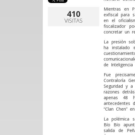
Mientras en P
410
exfiscal para 
VISITAS
en el oficial
fiscalizador p
concretar un re
La presión so
ha instalado 
cuestionamient
comunicacional
de Inteligenci
Fue precisam
Contraloría Ge
Seguridad y a 
razones detrá
apenas 48 h
antecedentes d
“Clan Chen” en
La polémica s
Bío Bío apunt
salida de Peñ