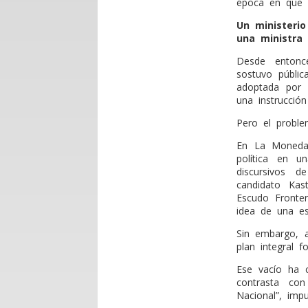
época en que S
Un ministerio
una ministra 
Desde entonce
sostuvo públic
adoptada por 
una instrucción
Pero el proble
En La Moneda 
política en u
discursivos 
candidato Kas
Escudo Fronter
idea de una es
Sin embargo, a
plan integral f
Ese vacío ha c
contrasta con
Nacional”, imp