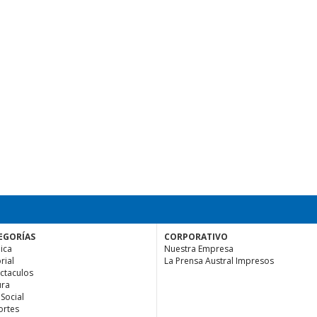
EGORÍAS
CORPORATIVO
ica
Nuestra Empresa
rial
La Prensa Austral Impresos
ctaculos
ura
 Social
rtes