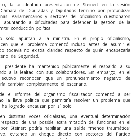
to, la accidentada presentación de Steinert en la sesión
a Cámara de Diputadas y Diputados terminó por profundizar
rnas. Parlamentarios y sectores del oficialismo cuestionaron
 apuntando a dificultades para defender la gestión de la
mitir conducción política.
no sólo apuntan a la ministra. En el propio oficialismo,
ocen que el problema comenzó incluso antes de asumir el
do todavía no existía claridad respecto de quién encabezaría
terio de Seguridad.
el presidente ha mantenido públicamente el respaldo a su
ando a la lealtad con sus colaboradores. Sin embargo, en el
jecutivo reconocen que un pronunciamiento negativo de
dría cambiar completamente el escenario.
e el informe del organismo fiscalizador comenzó a ser
 la llave política que permitiría resolver un problema que
 ha logrado encauzar por sí solo.
n distintas voces oficialistas, una eventual determinación
 respecto de una posible extralimitación de funciones en el
 por Steinert podría habilitar una salida “menos traumática”
tivo, evitando un choque directo con sectores del Partido