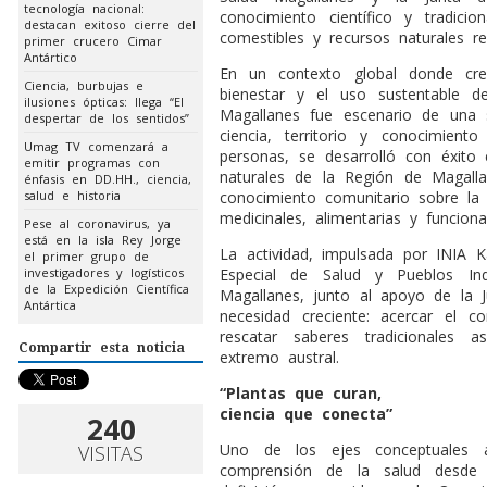
tecnología nacional:
conocimiento científico y tradici
destacan exitoso cierre del
comestibles y recursos naturales re
primer crucero Cimar
Antártico
En un contexto global donde crec
Ciencia, burbujas e
bienestar y el uso sustentable d
ilusiones ópticas: llega “El
Magallanes fue escenario de una s
despertar de los sentidos”
ciencia, territorio y conocimient
Umag TV comenzará a
personas, se desarrolló con éxito e
emitir programas con
naturales de la Región de Magallane
énfasis en DD.HH., ciencia,
salud e historia
conocimiento comunitario sobre la b
medicinales, alimentarias y funciona
Pese al coronavirus, ya
está en la isla Rey Jorge
La actividad, impulsada por INIA 
el primer grupo de
investigadores y logísticos
Especial de Salud y Pueblos Ind
de la Expedición Científica
Magallanes, junto al apoyo de la 
Antártica
necesidad creciente: acercar el co
rescatar saberes tradicionales a
Compartir esta noticia
extremo austral.
“Plantas que curan,
ciencia que conecta”
240
Uno de los ejes conceptuales a
VISITAS
comprensión de la salud desde u