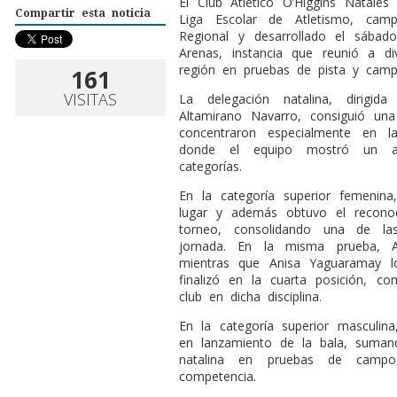
El Club Atlético O’Higgins Natales
Compartir esta noticia
Liga Escolar de Atletismo, cam
Regional y desarrollado el sáb
Arenas, instancia que reunió a di
región en pruebas de pista y camp
161
VISITAS
La delegación natalina, dirigi
Altamirano Navarro, consiguió una
concentraron especialmente en 
donde el equipo mostró un alt
categorías.
En la categoría superior femenin
lugar y además obtuvo el recono
torneo, consolidando una de la
jornada. En la misma prueba, A
mientras que Anisa Yaguaramay lo
finalizó en la cuarta posición, c
club en dicha disciplina.
En la categoría superior masculin
en lanzamiento de la bala, suman
natalina en pruebas de camp
competencia.