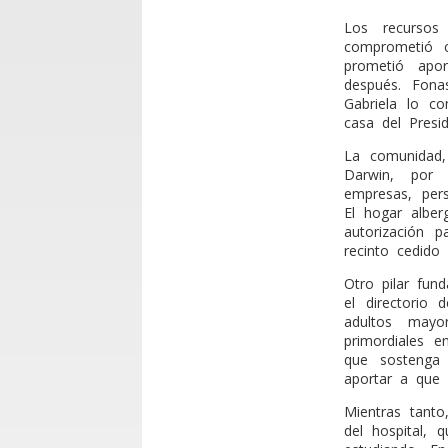
Los recursos
comprometió c
prometió apo
después. Fona
Gabriela lo co
casa del Presid
La comunidad,
Darwin, por 
empresas, per
El hogar albe
autorización p
recinto cedido
Otro pilar fun
el directorio
adultos mayo
primordiales e
que sostenga
aportar a que s
Mientras tanto
del hospital,