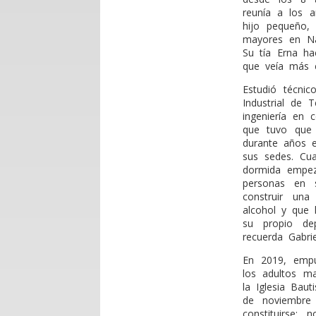
reunía a los 
hijo pequeño,
mayores en Nav
Su tía Erna ha
que veía más c
Estudió técni
Industrial de
ingeniería en 
que tuvo que 
durante años 
sus sedes. Cua
dormida empez
personas en s
construir un
alcohol y que 
su propio dep
recuerda Gabri
En 2019, empuj
los adultos ma
la Iglesia Baut
de noviembre 
constituirse: