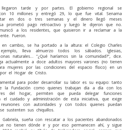
 llegaron tarde y por partes. El gobierno regional se
on 10 millones y entregó 29, lo que fue vital. Senama
rtar en dos o tres semanas y el dinero llegó meses
sa prometió pago retroactivo y luego le dijeron que no.
municó a los residentes, que quisieron ir a reclamar a la
ente. Fueron.
 en cambio, se ha portado a la altura: el Colegio Charles
ejemplo, lleva almuerzo todos los sábados. Iglesias,
sonas naturales… “¿Qué haríamos sin la comunidad?”, dice.
rga actualmente a doce adultos mayores varones (no tienen
ara mujeres por las condiciones del espacio físico) en un
 por el Hogar de Cristo.
damental para poder desarrollar su labor es su equipo: tanto
 de la Fundación como quienes trabajan día a día con los
res del hogar, permiten que pueda delegar funciones
n el cuidado y administración de esta iniciativa, que exige
 reuniones con autoridades y con todos quienes puedan
e sustenten sus chiquillos.
, Gabriela, sueña con rescatar a los pacientes abandonados
 que no tienen dónde ir y por eso permanecen ahí, y sigue