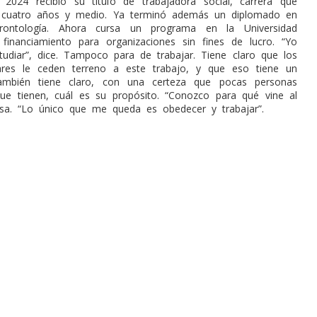
 2024 recibió su título de trabajadora social, carrera que
n cuatro años y medio. Ya terminó además un diplomado en
erontología. Ahora cursa un programa en la Universidad
 financiamiento para organizaciones sin fines de lucro. “Yo
udiar”, dice. Tampoco para de trabajar. Tiene claro que los
iares le ceden terreno a este trabajo, y que eso tiene un
ambién tiene claro, con una certeza que pocas personas
ue tienen, cuál es su propósito. “Conozco para qué vine al
sa. “Lo único que me queda es obedecer y trabajar”.