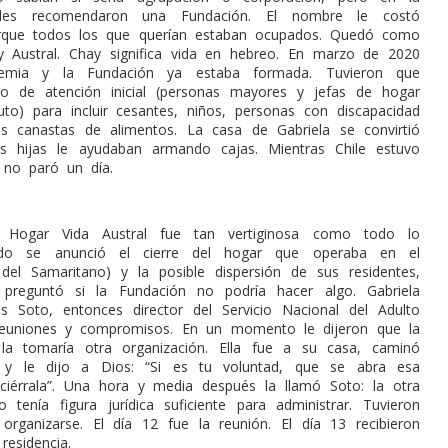
d les recomendaron una Fundación. El nombre le costó
orque todos los que querían estaban ocupados. Quedó como
 Austral. Chay significa vida en hebreo. En marzo de 2020
demia y la Fundación ya estaba formada. Tuvieron que
co de atención inicial (personas mayores y jefas de hogar
uto) para incluir cesantes, niños, personas con discapacidad
es canastas de alimentos. La casa de Gabriela se convirtió
s hijas le ayudaban armando cajas. Mientras Chile estuvo
a no paró un día.
l Hogar Vida Austral fue tan vertiginosa como todo lo
ando se anunció el cierre del hogar que operaba en el
del Samaritano) y la posible dispersión de sus residentes,
preguntó si la Fundación no podría hacer algo. Gabriela
s Soto, entonces director del Servicio Nacional del Adulto
euniones y compromisos. En un momento le dijeron que la
 la tomaría otra organización. Ella fue a su casa, caminó
 y le dijo a Dios: “Si es tu voluntad, que se abra esa
 ciérrala”. Una hora y media después la llamó Soto: la otra
o tenía figura jurídica suficiente para administrar. Tuvieron
organizarse. El día 12 fue la reunión. El día 13 recibieron
residencia.