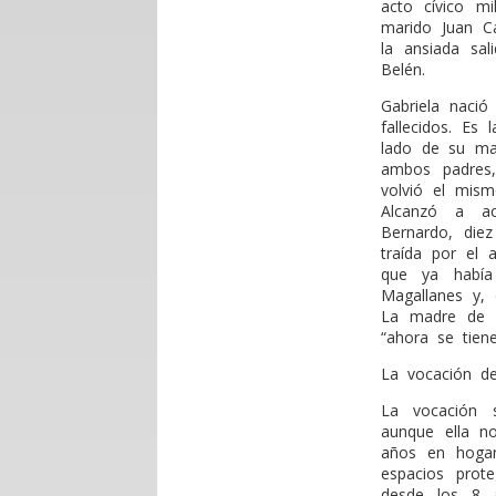
acto cívico m
marido Juan Ca
la ansiada sa
Belén.
Gabriela naci
fallecidos. E
lado de su mad
ambos padres
volvió el mism
Alcanzó a ac
Bernardo, die
traída por el
que ya había
Magallanes y, 
La madre de s
“ahora se tien
La vocación d
La vocación 
aunque ella no
años en hogar
espacios prot
desde los 8 