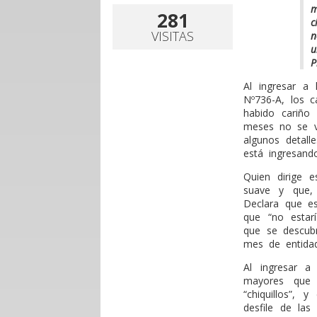
m
281
c
VISITAS
n
u
P
A
l ingresar a 
Nº736-A, los 
habido cariño
meses no se v
algunos detall
está ingresand
Quien dirige 
suave y que, 
Declara que es
que “no estar
que se descubr
mes de entidad
Al ingresar a
mayores que 
“chiquillos”,
desfile de las