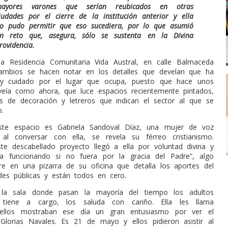
ayores varones que serían reubicados en otras
iudades por el cierre de la institución anterior y ella
o pudo permitir que eso sucediera, por lo que asumió
n reto que, asegura, sólo se sustenta en la Divina
rovidencia.
la Residencia Comunitaria Vida Austral, en calle Balmaceda
cambios se hacen notar en los detalles que develan que ha
 y cuidado por el lugar que ocupa, puesto que hace unos
eía como ahora, que luce espacios recientemente pintados,
es de decoración y letreros que indican el sector al que se
o.
este espacio es Gabriela Sandoval Díaz, una mujer de voz
al conversar con ella, se revela su férreo cristianismo.
te descabellado proyecto llegó a ella por voluntad divina y
ía funcionando si no fuera por la gracia del Padre”, algo
e en una pizarra de su oficina que detalla los aportes del
es públicas y están todos en cero.
 la sala donde pasan la mayoría del tiempo los adultos
tiene a cargo, los saluda con cariño. Ella les llama
 y ellos mostraban ese día un gran entusiasmo por ver el
 Glorias Navales. Es 21 de mayo y ellos pidieron asistir al