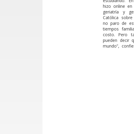
estudiando. En
hizo online e
geriatría y g
Católica sobre
no paro de est
tiempos famil
costo. Pero t
pueden decir q
mundo”, confie