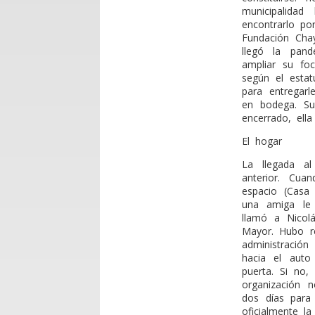
municipalida
encontrarlo p
Fundación Chay
llegó la pan
ampliar su fo
según el estat
para entregarl
en bodega. Su
encerrado, ell
El hogar
La llegada a
anterior. Cu
espacio (Casa 
una amiga le 
llamó a Nicolá
Mayor. Hubo r
administración
hacia el auto
puerta. Si no,
organización n
dos días para 
oficialmente la 