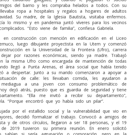
amigos del barrio y les compraba helados a todos. Con su
 llevaba ropa a hospitales y regalos a hogares de adultos
idad. Su madre, de la Iglesia Bautista, visitaba enfermos.
cía lo mismo y en pandemia juntó víveres para los vecinos
omplicados. “Esto viene de familia”, confiesa Gabriela.
co en construcción con mención en edificación en el Liceo
 Temuco, luego dibujante proyectista en la Utem y comenzó
construcción en la Universidad de la Frontera (Ufro), carrera
dejar por razones económicas, siendo ya madre. Trabajó
en la misma Ufro como encargada de mantención de todas
ndo llegó a Punta Arenas, el área social que había tenido
ó a despertar. Junto a su marido comenzaron a apoyar a
ituación de calle: les llevaban comida, les ayudaron a
a mediagua a una joven con consumo problemático de
hoy dejó atrás, puesto que es guardia de seguridad y tiene
artamento. “Ella me invitó a recibir su departamento”,
ela. “Porque encontró que yo había sido un pilar”.
ada por el estallido social y la vulnerabilidad que vio en
yores, decidió formalizar el trabajo. Convocó a amigos de
ista y de otros círculos, llegaron a ser 18 personas, y el 19
de 2019 tuvieron su primera reunión. En enero solicitó
 no sabían si sería agrupación o corporación, pero en la