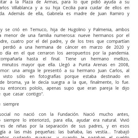
ilitar a la Plaza de Armas, para lo que pidió ayuda a su
rlos Villablanca y a su hija Cecilia para cuidar de ellos en
lida. Además de ella, Gabriela es madre de Juan Ramiro y
ó y se crió en Temuco, hija de Hugolino y Palmenia, ambos
s la menor de una familia numerosa: nueve hermanos por el
re, cuatro por el del padre, y de los tres que compartían
, perdió a una hermana de cáncer en marzo de 2020 y
o día en el que cerraron los aeropuertos por la pandemia.
ompañarla hasta el final. Tiene un hermano mellizo,
z minutos mayor que ella. Llegó a Punta Arenas en 2008,
 amor: una amiga le presentó a su hermano Juan Carlos, al
 visto sólo en fotografías porque estaba destinado en
de broma, ya le decía suegra a la que, finalmente, lo fue.
u entonces pololo, apenas supo que eran pareja le dijo
e que casar contigo”.
e siempre
social no nació con la Fundación. Nació mucho antes,
 siempre lo interiorizó, para ella, ayudar era natural. Vivió
es de niñas por la separación de sus padres, y en esos
egía a las más pequeñas: las bañaba, las vestía… Trabajó
años cuidando guaguas, y cuando le pagaban el sueldo