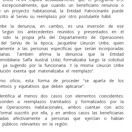
 excepcionalmente, que cuando un beneficiario renuncia o
e un proyecto habitacional, la Entidad Patrocinante puede
scrito al Serviu su reemplazo por otro postulante hábil.
ribe la denuncia, en cambio, es una inversión de ese
. Según los antecedentes reunidos y presentados en el
ía sido la propia jefa del Departamento de Operaciones
 del Serviu de la época, Jacqueline Lleucún Uribe, quien
ctamente a las personas específicas que serían incorporadas
iarias. También afirma la denuncia que la Entidad
nmobiliaria Salfa Austral Ltda) formalizaba luego la solicitud
ya sugerido por la funcionaria. Y la misma Lleucún Uribe
lución exenta que materializaba el reemplazo”.
mo oficio, esta forma de proceder “se aparta de los
etivos y equitativos que deben aplicarse”.
dentifica al menos dos casos con elementos coincidentes:
ponden a reemplazos tramitados y formalizados por la
e Operaciones Habitacionales, ambos cuentan con acto
 formal suscrito por ella, y en ambos casos las beneficiarias
culadas afectivamente a personas que ejercían o habían
 públicos relevantes en la región.