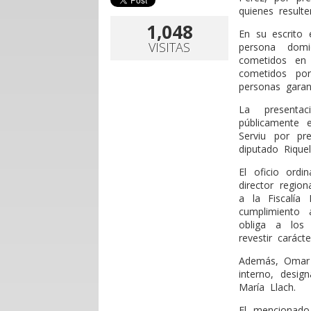
quienes resulte
1,048
En su escrito 
VISITAS
persona domi
cometidos en 
cometidos por
personas garant
La presenta
públicamente 
Serviu por pr
diputado Rique
El oficio ord
director regio
a la Fiscalía
cumplimiento 
obliga a los 
revestir caráct
Además, Omar G
interno, desig
María Llach.
El mencionado