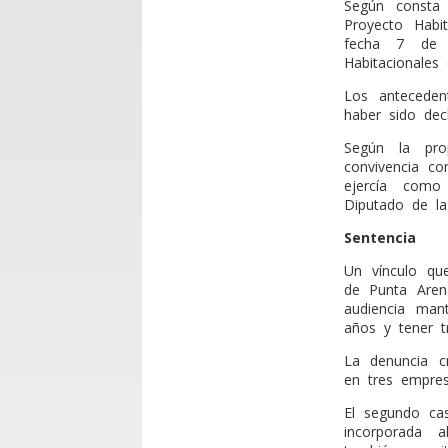
Según consta
Proyecto Habit
fecha 7 de j
Habitacionale
Los anteceden
haber sido decl
Según la pr
convivencia co
ejercía com
Diputado de la 
Sentencia
Un vínculo qu
de Punta Aren
audiencia man
años y tener t
La denuncia cr
en tres empres
El segundo ca
incorporada 