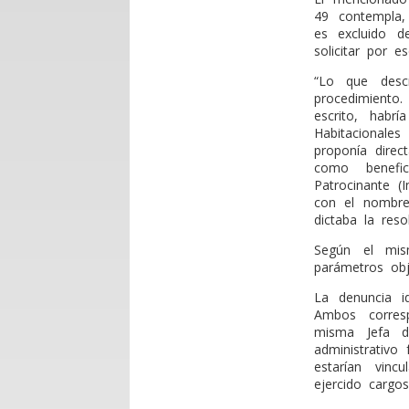
49 contempla,
es excluido d
solicitar por e
“Lo que desc
procedimiento
escrito, habr
Habitacionales
proponía dire
como benefic
Patrocinante (I
con el nombre 
dictaba la reso
Según el mis
parámetros obj
La denuncia i
Ambos corres
misma Jefa d
administrativo
estarían vin
ejercido cargos