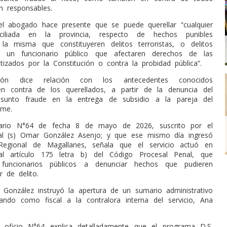
n responsables.
el abogado hace presente que se puede querellar “cualquier
ciliada en la provincia, respecto de hechos punibles
la misma que constituyeren delitos terroristas, o delitos
 un funcionario público que afectaren derechos de las
izados por la Constitución o contra la probidad pública”.
ción dice relación con los antecedentes conocidos
en contra de los querellados, a partir de la denuncia del
esunto fraude en la entrega de subsidio a la pareja del
lme.
inario N°64 de fecha 8 de mayo de 2026, suscrito por el
nal (s) Omar González Asenjo; y que ese mismo día ingresó
 Regional de Magallanes, señala que el servicio actuó en
al artículo 175 letra b) del Código Procesal Penal, que
funcionarios públicos a denunciar hechos que pudieren
er de delito.
onzález instruyó la apertura de un sumario administrativo
nando como fiscal a la contralora interna del servicio, Ana
 oficio N°64 explica detalladamente que el programa D.S.