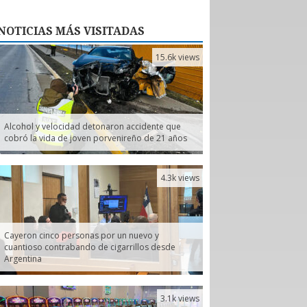
NOTICIAS
MÁS VISITADAS
15.6k views
Alcohol y velocidad detonaron accidente que
cobró la vida de joven porvenireño de 21 años
4.3k views
Cayeron cinco personas por un nuevo y
cuantioso contrabando de cigarrillos desde
Argentina
3.1k views