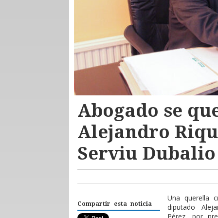
Abogado se que
Alejandro Riqu
Serviu Dubalio
U
na querella 
Compartir esta noticia
diputado Alej
Pérez, por pr