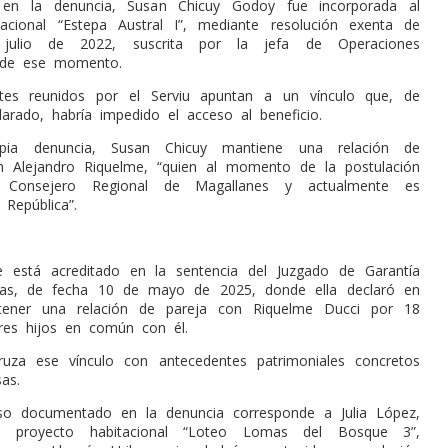
 en la denuncia, Susan Chicuy Godoy fue incorporada al
acional “Estepa Austral I”, mediante resolución exenta de
ulio de 2022, suscrita por la jefa de Operaciones
s de ese momento.
tes reunidos por el Serviu apuntan a un vínculo que, de
arado, habría impedido el acceso al beneficio.
opia denuncia, Susan Chicuy mantiene una relación de
n Alejandro Riquelme, “quien al momento de la postulación
o Consejero Regional de Magallanes y actualmente es
República”.
e está acreditado en la sentencia del Juzgado de Garantía
as, de fecha 10 de mayo de 2025, donde ella declaró en
tener una relación de pareja con Riquelme Ducci por 18
res hijos en común con él.
uza ese vínculo con antecedentes patrimoniales concretos
as.
so documentado en la denuncia corresponde a Julia López,
al proyecto habitacional “Loteo Lomas del Bosque 3”,