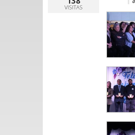
138
d
VISITAS