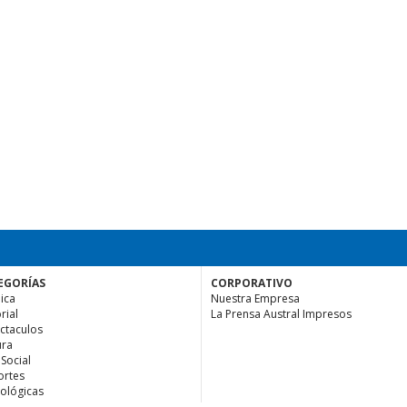
EGORÍAS
CORPORATIVO
ica
Nuestra Empresa
rial
La Prensa Austral Impresos
ctaculos
ura
 Social
rtes
ológicas