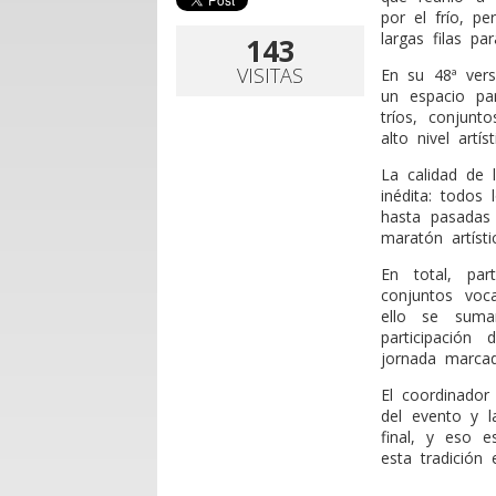
por el frío, p
largas filas par
143
VISITAS
En su 48ª vers
un espacio par
tríos, conjun
alto nivel artíst
La calidad de 
inédita: todos 
hasta pasadas
maratón artíst
En total, par
conjuntos voc
ello se suma
participació
jornada marcad
El coordinador
del evento y l
final, y eso e
esta tradición 