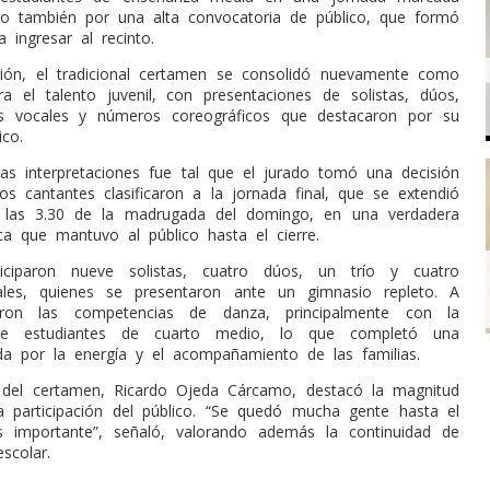
ero también por una alta convocatoria de público, que formó
a ingresar al recinto.
ión, el tradicional certamen se consolidó nuevamente como
a el talento juvenil, con presentaciones de solistas, dúos,
tos vocales y números coreográficos que destacaron por su
ico.
las interpretaciones fue tal que el jurado tomó una decisión
los cantantes clasificaron a la jornada final, que se extendió
 las 3.30 de la madrugada del domingo, en una verdadera
ica que mantuvo al público hasta el cierre.
ticiparon nueve solistas, cuatro dúos, un trío y cuatro
ales, quienes se presentaron ante un gimnasio repleto. A
ron las competencias de danza, principalmente con la
n de estudiantes de cuarto medio, lo que completó una
a por la energía y el acompañamiento de las familias.
 del certamen, Ricardo Ojeda Cárcamo, destacó la magnitud
a participación del público. “Se quedó mucha gente hasta el
s importante”, señaló, valorando además la continuidad de
escolar.