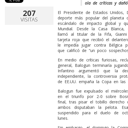
ola de críticas y dañó
207
El Presidente de Estados Unidos,
deporte más popular del planeta 
VISITAS
escándalo de impacto global y qu
Mundial. Desde la Casa Blanca, 
llamó al titular de la Fifa, Gianni
tarjeta roja que recibió el delant
le impedía jugar contra Bélgica p
que calificó de “un poco sospechos
En medio de críticas furiosas, rec
general, Balogun terminaría jugando
Infantino argumentó que la de
independiente, la controversia pr
de EE.UU. empaña la Copa en las in
Balogun fue expulsado el miércoles
en el triunfo por 2-0 sobre Bos
final, tras pisar el tobillo derec
ambos disputaban la pelota. Es
suspendido para el duelo de oct
lunes.
Sin embargo, el domingo la Comisi