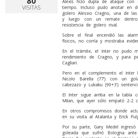
80
Alexis hizo dupla de ataque con
VISITAS
tiempo. Incluso pudo anotar en 
golero Alessio Cragno, una de las
y luego con un remate dentro 
resistencia de golero rival.
Sobre el final encendió las al
físicos, no corría y mostraba evid
En el trámite, el Inter no pudo 
rendimiento de Cragno, y para peo
Cagliari.
Pero en el complemento el Inter 
Nicolo Barella (77’) con un go
cabezazo y Lukaku (90+3’) sentenci
El Inter sigue arriba en la tabla
Milan, que ayer sólo empató 2-2 
En otros compromisos donde actua
en su visita al Atalanta y Erick Pu
Por su parte, Gary Medel ingresó
goleada que sufrió Bologna ant