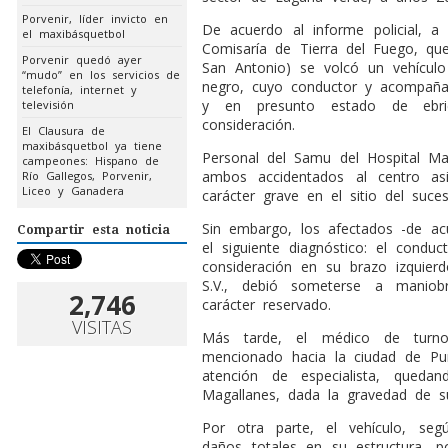
Porvenir, líder invicto en
De acuerdo al informe policial, a
el maxibásquetbol
Comisaría de Tierra del Fuego, qu
Porvenir quedó ayer
San Antonio) se volcó un vehícul
“mudo” en los servicios de
negro, cuyo conductor y acompañ
telefonía, internet y
y en presunto estado de ebried
televisión
consideración.
El Clausura de
maxibásquetbol ya tiene
Personal del Samu del Hospital Ma
campeones: Hispano de
ambos accidentados al centro asi
Río Gallegos, Porvenir,
Liceo y Ganadera
carácter grave en el sitio del suces
Sin embargo, los afectados -de ac
Compartir esta noticia
el siguiente diagnóstico: el conduct
consideración en su brazo izquierdo
S.V., debió someterse a maniob
2,746
carácter reservado.
VISITAS
Más tarde, el médico de turno
mencionado hacia la ciudad de Punt
atención de especialista, quedan
Magallanes, dada la gravedad de s
Por otra parte, el vehículo, se
daños totales en su estructura, 