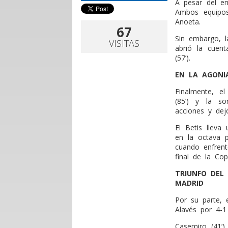
A pesar del em
Ambos equipos
Anoeta.
67
Sin embargo, l
VISITAS
abrió la cuen
(57’).
EN LA AGONI
Finalmente, e
(85’) y la so
acciones y dejó
El Betis lleva
en la octava 
cuando enfren
final de la Co
TRIUNFO DEL
MADRID
Por su parte, 
Alavés por 4-1
Casemiro (41’