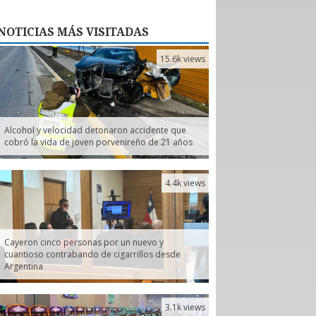
NOTICIAS
MÁS VISITADAS
15.6k views
Alcohol y velocidad detonaron accidente que
cobró la vida de joven porvenireño de 21 años
4.4k views
Cayeron cinco personas por un nuevo y
cuantioso contrabando de cigarrillos desde
Argentina
3.1k views