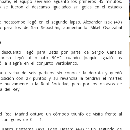
pate, el equipo sevillano aguantó los primeros 45 minutos.
 se fueron al descanso igualados sin goles en el estadio
a hecatombe llegó en el segundo lapso. Alexander Isak (48’)
ta para los de San Sebastián, aumentando Mikel Oyarzabal
A
l descuento llegó para Betis por parte de Sergio Canales
rpresa llegó al minuto 90+2’ cuando Joaquín igualó las
 la alegría en el conjunto verdiblanco.
 una racha de seis partidos sin conocer la derrota y quedó
posición con 27 puntos y su revancha la tendrán el martes
te nuevamente a la Real Sociedad, pero por los octavos de
pa del Rey.
el Real Madrid obtuvo un cómodo triunfo de visita frente al
 con goles de 0 – 1.
), Karim Benzema (45’), Eden Hazard (49’) y un segundo de