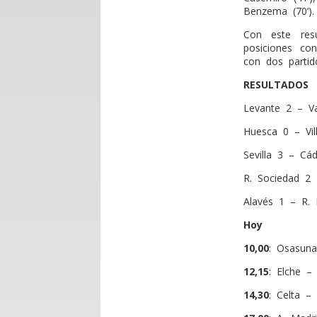
Benzema (70’).
Con este res
posiciones co
con dos parti
RESULTADOS
Levante 2 – Val
Huesca 0 – Vill
Sevilla 3 – Cád
R. Sociedad 2 
Alavés 1 – R. 
Hoy
10,00
: Osasuna
12,15
: Elche –
14,30
: Celta – 