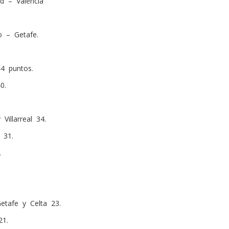
id – Valencia
ao – Getafe.
44 puntos.
0.
Villarreal 34.
 31.
.
Getafe y Celta 23.
21.