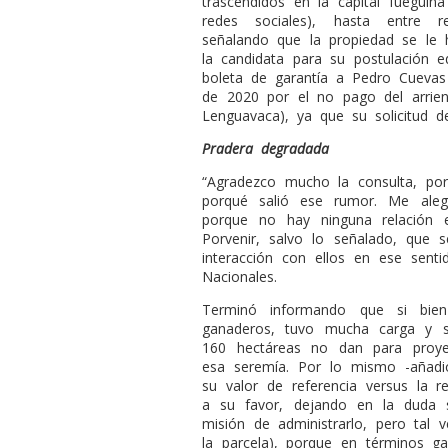
trascendidos en la capital fueguin
redes sociales), hasta entre r
señalando que la propiedad se le 
la candidata para su postulación ed
boleta de garantía a Pedro Cuevas
de 2020 por el no pago del arrien
Lenguavaca), ya que su solicitud d
Pradera degradada
“Agradezco mucho la consulta, p
porqué salió ese rumor. Me alegro
porque no hay ninguna relación 
Porvenir, salvo lo señalado, qu
interacción con ellos en ese sent
Nacionales.
Terminó informando que si bien
ganaderos, tuvo mucha carga y 
160 hectáreas no dan para proye
esa seremía. Por lo mismo -añadió
su valor de referencia versus la 
a su favor, dejando en la duda s
misión de administrarlo, pero tal v
la parcela), porque en términos g