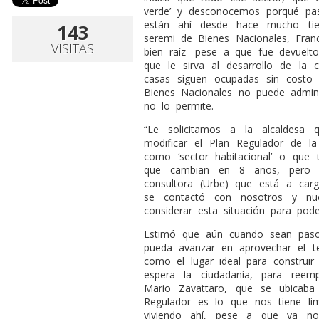
verde’ y desconocemos porqué pas
están ahí desde hace mucho tie
143
seremi de Bienes Nacionales, Franc
VISITAS
bien raíz -pese a que fue devuelt
que le sirva al desarrollo de la c
casas siguen ocupadas sin costo 
Bienes Nacionales no puede adminis
no lo permite.
“Le solicitamos a la alcaldesa 
modificar el Plan Regulador de 
como ‘sector habitacional’ o que
que cambian en 8 años, pero 
consultora (Urbe) que está a car
se contactó con nosotros y nue
considerar esta situación para pod
Estimó que aún cuando sean pasos
pueda avanzar en aprovechar el te
como el lugar ideal para construir
espera la ciudadanía, para reem
Mario Zavattaro, que se ubicaba
Regulador es lo que nos tiene lim
viviendo ahí, pese a que ya no