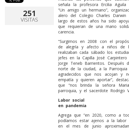
señala la profesora Ercilia Aguila
“Un amigo un hermano”, organizac
251
alero del Colegio Charles Darwi
VISITAS
largo de estos años ha sido apoy
que requieran de una mano solida
carencia.
“Surgimos en 2008 con el propós
de alegría y afecto a niños de 
realizaban cada sábado los estudia
jefes en la Capilla José Carpinter
Jorge Teneb Barrientos. Después d
norte de la ciudad, a la Parroquia 
agradecidos que nos acojan y 
empatía y quieren aportar”, destac
que “nos brinda la señora Maria
parroquia, y el sacerdote Rodrigo V
Labor social
en pandemia
Agrega que “en 2020, como a tod
podíamos estar ajenos a la labor 
en el mes de junio aproximadame